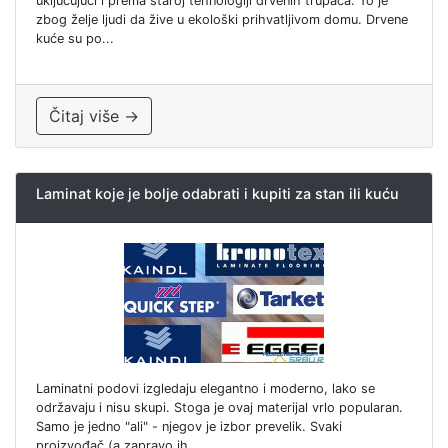
uključujući i prema staroj tehnologiji drvenih trupaca. To je
zbog želje ljudi da žive u ekološki prihvatljivom domu. Drvene
kuće su po...
Čitaj više →
Laminat koje je bolje odabrati i kupiti za stan ili kuću
Laminatni podovi izgledaju elegantno i moderno, lako se
održavaju i nisu skupi. Stoga je ovaj materijal vrlo popularan.
Samo je jedno "ali" - njegov je izbor prevelik. Svaki
proizvođač (a zapravo ih...