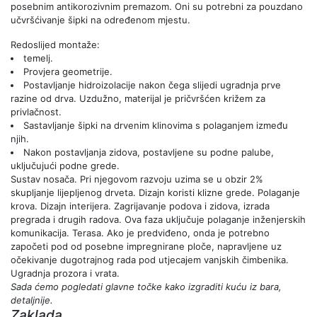
posebnim antikorozivnim premazom. Oni su potrebni za pouzdano
učvršćivanje šipki na određenom mjestu.
Redoslijed montaže:
temelj.
Provjera geometrije.
Postavljanje hidroizolacije nakon čega slijedi ugradnja prve
razine od drva. Uzdužno, materijal je pričvršćen križem za
privlačnost.
Sastavljanje šipki na drvenim klinovima s polaganjem između
njih.
Nakon postavljanja zidova, postavljene su podne palube,
uključujući podne grede.
Sustav nosača. Pri njegovom razvoju uzima se u obzir 2%
skupljanje lijepljenog drveta. Dizajn koristi klizne grede. Polaganje
krova. Dizajn interijera. Zagrijavanje podova i zidova, izrada
pregrada i drugih radova. Ova faza uključuje polaganje inženjerskih
komunikacija. Terasa. Ako je predviđeno, onda je potrebno
započeti pod od posebne impregnirane ploče, napravljene uz
očekivanje dugotrajnog rada pod utjecajem vanjskih čimbenika.
Ugradnja prozora i vrata.
Sada ćemo pogledati glavne točke kako izgraditi kuću iz bara,
detaljnije.
Zaklada