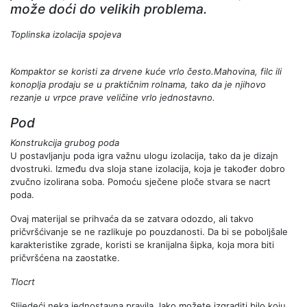
može doći do velikih problema.
Toplinska izolacija spojeva
Kompaktor se koristi za drvene kuće vrlo često.Mahovina, filc ili
konoplja prodaju se u praktičnim rolnama, tako da je njihovo
rezanje u vrpce prave veličine vrlo jednostavno.
Pod
Konstrukcija grubog poda
U postavljanju poda igra važnu ulogu izolacija, tako da je dizajn
dvostruki. Između dva sloja stane izolacija, koja je također dobro
zvučno izolirana soba. Pomoću sječene ploče stvara se nacrt
poda.
Ovaj materijal se prihvaća da se zatvara odozdo, ali takvo
pričvršćivanje se ne razlikuje po pouzdanosti. Da bi se poboljšale
karakteristike zgrade, koristi se kranijalna šipka, koja mora biti
pričvršćena na zaostatke.
Tlocrt
Slijedeći neka jednostavna pravila, lako možete izgraditi bilo koju