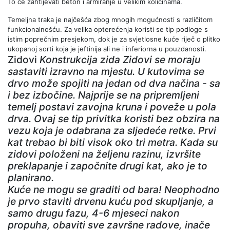
To će zahtijevati beton i armiranje u velikim količinama.
Temeljna traka je najčešća zbog mnogih mogućnosti s različitom
funkcionalnošću. Za velika opterećenja koristi se tip podloge s
istim poprečnim presjekom, dok je za svjetlosne kuće riječ o plitko
ukopanoj sorti koja je jeftinija ali ne i inferiorna u pouzdanosti.
Zidovi
Konstrukcija zida
Zidovi se moraju
sastaviti izravno na mjestu. U kutovima se
drvo može spojiti na jedan od dva načina - sa
i bez izbočine. Najprije se na pripremljeni
temelj postavi zavojna kruna i poveže u pola
drva. Ovaj se tip privitka koristi bez obzira na
vezu koja je odabrana za sljedeće retke. Prvi
kat trebao bi biti visok oko tri metra. Kada su
zidovi položeni na željenu razinu, izvršite
preklapanje i započnite drugi kat, ako je to
planirano.
Kuće ne mogu se graditi od bara! Neophodno
je prvo staviti drvenu kuću pod skupljanje, a
samo drugu fazu, 4-6 mjeseci nakon
propuha, obaviti sve završne radove, inače