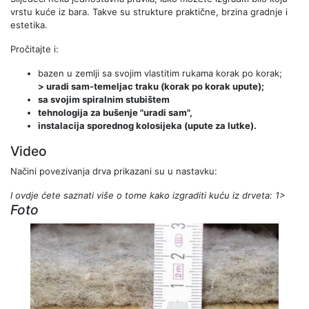
vrstu kuće iz bara. Takve su strukture praktične, brzina gradnje i
estetika.
Pročitajte i:
bazen u zemlji sa svojim vlastitim rukama korak po korak;
> uradi sam-temeljac traku (korak po korak upute);
sa svojim spiralnim stubištem
tehnologija za bušenje "uradi sam",
instalacija sporednog kolosijeka (upute za lutke).
Video
Načini povezivanja drva prikazani su u nastavku:
I ovdje ćete saznati više o tome kako izgraditi kuću iz drveta: 1>
Foto