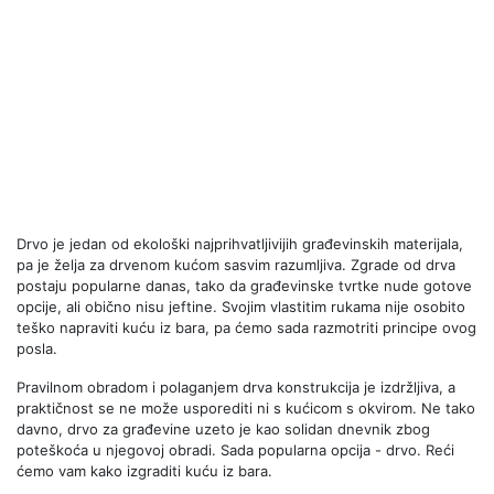
Drvo je jedan od ekološki najprihvatljivijih građevinskih materijala,
pa je želja za drvenom kućom sasvim razumljiva. Zgrade od drva
postaju popularne danas, tako da građevinske tvrtke nude gotove
opcije, ali obično nisu jeftine. Svojim vlastitim rukama nije osobito
teško napraviti kuću iz bara, pa ćemo sada razmotriti principe ovog
posla.
Pravilnom obradom i polaganjem drva konstrukcija je izdržljiva, a
praktičnost se ne može usporediti ni s kućicom s okvirom. Ne tako
davno, drvo za građevine uzeto je kao solidan dnevnik zbog
poteškoća u njegovoj obradi. Sada popularna opcija - drvo. Reći
ćemo vam kako izgraditi kuću iz bara.