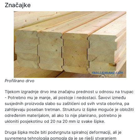
Značajke
Profilirano drvo
Tijekom izgradnje drvo ima značajnu prednost u odnosu na trupac
- Potrebno mu je manje, ali postoje i nedostaci. Šavovi između
susjednih proizvoda slabo su zaštićeni od svih vrsta oborina, pa
zahtijevaju poseban tretman. Strukturu iz šipke moguće je obložiti
određenim materijalom, ali ako to nije planirano, potrebno je
ukloniti posjekotinu od 20 na 20 mm iz svake šipke.
Druga šipka može biti podvrgnuta spiralnoj deformaciji, ali je
suvremena tehnologija pomogla da je se riješi stvaranjem