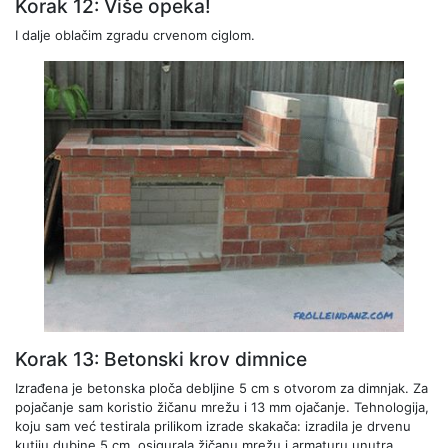
Korak 12: Više opeka!
I dalje oblačim zgradu crvenom ciglom.
Korak 13: Betonski krov dimnice
Izrađena je betonska ploča debljine 5 cm s otvorom za dimnjak. Za
pojačanje sam koristio žičanu mrežu i 13 mm ojačanje. Tehnologija,
koju sam već testirala prilikom izrade skakača: izradila je drvenu
kutiju dubine 5 cm, osigurala žičanu mrežu i armaturu unutra,