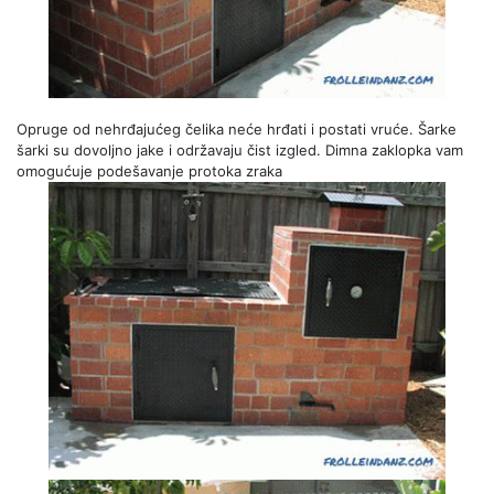
Opruge od nehrđajućeg čelika neće hrđati i postati vruće. Šarke
šarki su dovoljno jake i održavaju čist izgled. Dimna zaklopka vam
omogućuje podešavanje protoka zraka