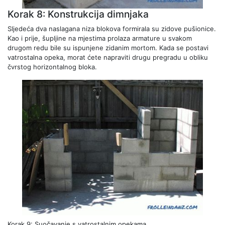
Korak 8: Konstrukcija dimnjaka
Sljedeća dva naslagana niza blokova formirala su zidove pušionice.
Kao i prije, šupljine na mjestima prolaza armature u svakom
drugom redu bile su ispunjene zidanim mortom. Kada se postavi
vatrostalna opeka, morat ćete napraviti drugu pregradu u obliku
čvrstog horizontalnog bloka.
Korak 9: Suočavanje s vatrostalnim opekama