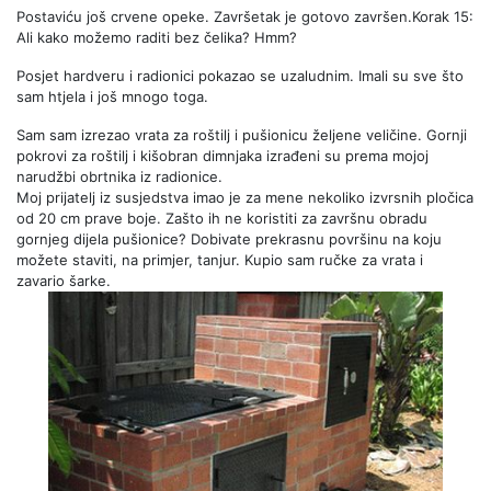
Postaviću još crvene opeke. Završetak je gotovo završen.Korak 15:
Ali kako možemo raditi bez čelika? Hmm?
Posjet hardveru i radionici pokazao se uzaludnim. Imali su sve što
sam htjela i još mnogo toga.
Sam sam izrezao vrata za roštilj i pušionicu željene veličine. Gornji
pokrovi za roštilj i kišobran dimnjaka izrađeni su prema mojoj
narudžbi obrtnika iz radionice.
Moj prijatelj iz susjedstva imao je za mene nekoliko izvrsnih pločica
od 20 cm prave boje. Zašto ih ne koristiti za završnu obradu
gornjeg dijela pušionice? Dobivate prekrasnu površinu na koju
možete staviti, na primjer, tanjur. Kupio sam ručke za vrata i
zavario šarke.