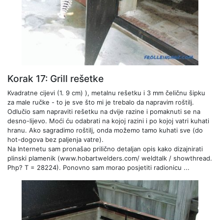
Korak 17: Grill rešetke
Kvadratne cijevi (1. 9 cm) ), metalnu rešetku i 3 mm čeličnu šipku
za male ručke - to je sve što mi je trebalo da napravim roštilj.
Odlučio sam napraviti rešetku na dvije razine i pomaknuti se na
desno-lijevo. Moći ću odabrati na kojoj razini i po kojoj vatri kuhati
hranu. Ako sagradimo roštilj, onda možemo tamo kuhati sve (do
hot-dogova bez paljenja vatre).
Na Internetu sam pronašao prilično detaljan opis kako dizajnirati
plinski plamenik (www.hobartwelders.com/ weldtalk / showthread.
Php? T = 28224). Ponovno sam morao posjetiti radionicu ...