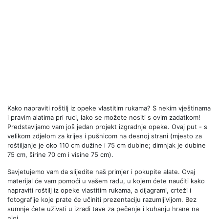
Kako napraviti roštilj iz opeke vlastitim rukama? S nekim vještinama
i pravim alatima pri ruci, lako se možete nositi s ovim zadatkom!
Predstavljamo vam još jedan projekt izgradnje opeke. Ovaj put - s
velikom zdjelom za krijes i pušnicom na desnoj strani (mjesto za
roštiljanje je oko 110 cm dužine i 75 cm dubine; dimnjak je dubine
75 cm, širine 70 cm i visine 75 cm).
Savjetujemo vam da slijedite naš primjer i pokupite alate. Ovaj
materijal će vam pomoći u vašem radu, u kojem ćete naučiti kako
napraviti roštilj iz opeke vlastitim rukama, a dijagrami, crteži i
fotografije koje prate će učiniti prezentaciju razumljivijom. Bez
sumnje ćete uživati ​​u izradi tave za pečenje i kuhanju hrane na
njoj.