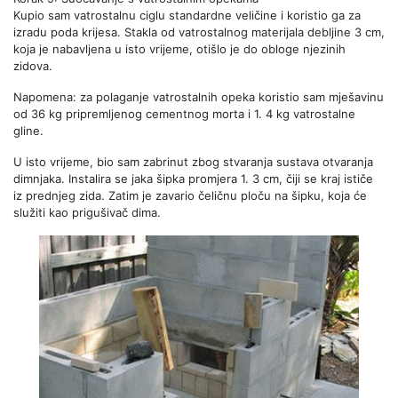
Kupio sam vatrostalnu ciglu standardne veličine i koristio ga za
izradu poda krijesa. Stakla od vatrostalnog materijala debljine 3 cm,
koja je nabavljena u isto vrijeme, otišlo je do obloge njezinih
zidova.
Napomena: za polaganje vatrostalnih opeka koristio sam mješavinu
od 36 kg pripremljenog cementnog morta i 1. 4 kg vatrostalne
gline.
U isto vrijeme, bio sam zabrinut zbog stvaranja sustava otvaranja
dimnjaka. Instalira se jaka šipka promjera 1. 3 cm, čiji se kraj ističe
iz prednjeg zida. Zatim je zavario čeličnu ploču na šipku, koja će
služiti kao prigušivač dima.