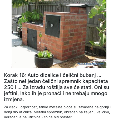
Korak 16: Auto dizalice i čelični bubanj ...
Zašto ne! jedan čelični spremnik kapaciteta
250 l ... Za izradu roštilja sve će stati. Oni su
jeftini, lako ih je pronaći i ne trebaju mnogo
izmjena.
Za visoku otpornost, tanke metalne ploče su zavarene na gornji i
donji dio utičnica. Metalni spremnik, obrađen na željenu veličinu,
ugrađen je na utičnice - to će biti roaster.