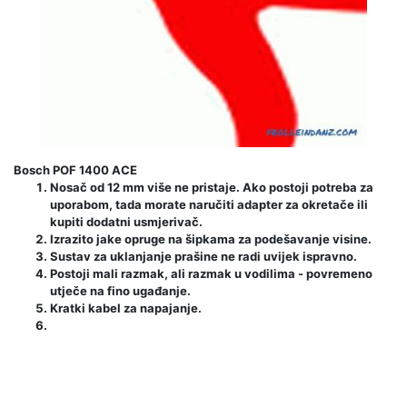
Bosch POF 1400 ACE
Nosač od 12 mm više ne pristaje. Ako postoji potreba za
uporabom, tada morate naručiti adapter za okretače ili
kupiti dodatni usmjerivač.
Izrazito jake opruge na šipkama za podešavanje visine.
Sustav za uklanjanje prašine ne radi uvijek ispravno.
Postoji mali razmak, ali razmak u vodilima - povremeno
utječe na fino ugađanje.
Kratki kabel za napajanje.