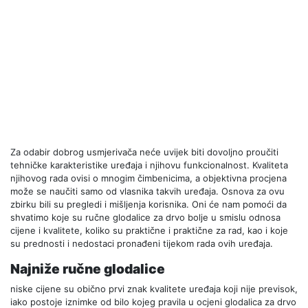
Za odabir dobrog usmjerivača neće uvijek biti dovoljno proučiti
tehničke karakteristike uređaja i njihovu funkcionalnost. Kvaliteta
njihovog rada ovisi o mnogim čimbenicima, a objektivna procjena
može se naučiti samo od vlasnika takvih uređaja. Osnova za ovu
zbirku bili su pregledi i mišljenja korisnika. Oni će nam pomoći da
shvatimo koje su ručne glodalice za drvo bolje u smislu odnosa
cijene i kvalitete, koliko su praktične i praktične za rad, kao i koje
su prednosti i nedostaci pronađeni tijekom rada ovih uređaja.
Najniže ručne glodalice
niske cijene su obično prvi znak kvalitete uređaja koji nije previsok,
iako postoje iznimke od bilo kojeg pravila u ocjeni glodalica za drvo