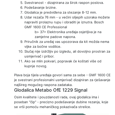
Svestranost - dizajnirana za širok raspon poslova.
Podešavanje brzine.
Glodalica je predviđena za stezanje 8-12 mm.
Udar rezača 76 mm - u većini slijepih uzoraka možete
napraviti prolaznu rupu i obraditi je iznutra. Bosch
GMF 1600 CE Professional
b> 37> Elektronika uređaja osjetljiva je na
zamjetne padove napona.
Priručnik za uređaj vas upozorava da kit možda nema
vijke za bočne vodilice.
Slučaj nije izdržljiv po izgledu, ali dovoljno prostran za
usmjerivač i pribor.
Ako se mlin pokvari, popravak će koštati više od
kupnje novog.
Plava boja tijela uređaja govori sama za sebe - GMF 1600 CE
je svestrani profesionalni usmjerivač dizajniran za rješavanje
najšireg mogućeg raspona zadataka.
Glodalica Metabo OfE 1229 Signal
Osim kvalitete i pouzdanosti rada, ovaj glodalica ima i
poseban "čip" - precizno podešavanje dubine rezanja, koje
se vrši pomoću mehaničkog pokazivača strelice.