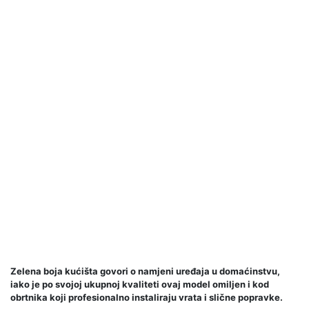
Zelena boja kućišta govori o namjeni uređaja u domaćinstvu,
iako je po svojoj ukupnoj kvaliteti ovaj model omiljen i kod
obrtnika koji profesionalno instaliraju vrata i slične popravke.