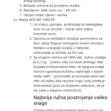
brzog kočenja.
Blokada vretena za promjenu rezača.
Razmjerno velik rezni rez - 64 mm.
Ukupni omjer cijene i učinka.
b> Manja AEG MF 1400 KE
Uz stalnu uporabu, potkošulja od pleksiglasa
brzo će se istrošiti - morat ćete stalno
izrezivati ​​nove.
Osnova za vertikalno kretanje povremeno se
klini, zbog čega je nemoguće izvesti dovoljno
mekano uranjanje rezača u materijal -
nedostatak je kritičan za fini rad.
Sa snagom motora od 1400 vati, težina uređaja
je 5,7 kg - znatno više od nekih analoga. Alat
pripada profesionalnoj klasi, ali njegova snaga
motora ograničava količinu materijala s kojom
može raditi - proizvođač je postavlja samo kao
mlin na stablu.Kao rezultat toga, ovaj uređaj je
dobrodošao gost za stolarske radionice, ali se
ne nada u njegovu svestranost.
Najbolja ručna postrojenja velike
snage
Zadaća nekih profesionalnih alata je osigurati