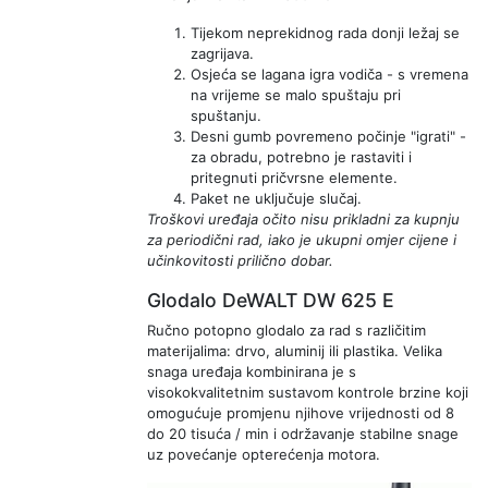
Tijekom neprekidnog rada donji ležaj se
zagrijava.
Osjeća se lagana igra vodiča - s vremena
na vrijeme se malo spuštaju pri
spuštanju.
Desni gumb povremeno počinje "igrati" -
za obradu, potrebno je rastaviti i
pritegnuti pričvrsne elemente.
Paket ne uključuje slučaj.
Troškovi uređaja očito nisu prikladni za kupnju
za periodični rad, iako je ukupni omjer cijene i
učinkovitosti prilično dobar.
Glodalo DeWALT DW 625 E
Ručno potopno glodalo za rad s različitim
materijalima: drvo, aluminij ili plastika. Velika
snaga uređaja kombinirana je s
visokokvalitetnim sustavom kontrole brzine koji
omogućuje promjenu njihove vrijednosti od 8
do 20 tisuća / min i održavanje stabilne snage
uz povećanje opterećenja motora.