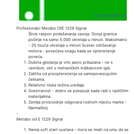
Profesionalci Metabo OfE 1229 Signal
Širok raspon podešavanja zavoja. Donja granica
počinje na samo 5.000 okretaja u minuti. Maksimalno
- 25 tisuća okretaja u minuti Sustav održavanja
motora - povećava snagu kada se opterećenje
poveća.
Dubina glodanja je vrlo jasno prikazana - ne s
ravnilom, već s mehaničkim indikatorom igle.
Zaštita od preopterećenja sa samopovezujućim
četkama.
Relativno niska težina uređaja.
Svestranost - dobro se pokazuje kada radi s različitim
materijalima.
Zemlja proizvodnje odgovara rodnom mjestu marke -
Njemačkoj.
-
Metabo od E 1229 Signal
Nema soft start sustava - mora se imati na umu da se