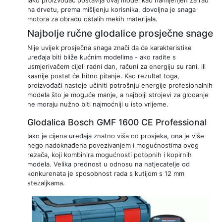
Iako proizvođač postavlja ovaj model kao namijenjen za rad
na drvetu, prema mišljenju korisnika, dovoljna je snaga
motora za obradu ostalih mekih materijala.
Najbolje ručne glodalice prosječne snage
Nije uvijek prosječna snaga znači da će karakteristike
uređaja biti bliže kućnim modelima - ako radite s
usmjerivačem cijeli radni dan, računi za energiju su rani. ili
kasnije postat će hitno pitanje. Kao rezultat toga,
proizvođači nastoje učiniti potrošnju energije profesionalnih
modela što je moguće manje, a najbolji strojevi za glodanje
ne moraju nužno biti najmoćniji u isto vrijeme.
Glodalica Bosch GMF 1600 CE Professional
Iako je cijena uređaja znatno viša od prosjeka, ona je više
nego nadoknađena povezivanjem i mogućnostima ovog
rezača, koji kombinira mogućnosti potopnih i kopirnih
modela. Velika prednost u odnosu na natjecatelje od
konkurenata je sposobnost rada s kutijom s 12 mm
stezaljkama.