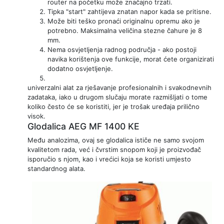
router na početku može značajno trzati.
Tipka "start" zahtijeva znatan napor kada se pritisne.
Može biti teško pronaći originalnu opremu ako je
potrebno. Maksimalna veličina stezne čahure je 8
mm.
Nema osvjetljenja radnog područja - ako postoji
navika korištenja ove funkcije, morat ćete organizirati
dodatno osvjetljenje.
univerzalni alat za rješavanje profesionalnih i svakodnevnih
zadataka, iako u drugom slučaju morate razmišljati o tome
koliko često će se koristiti, jer je trošak uređaja prilično
visok.
Glodalica AEG MF 1400 KE
Među analozima, ovaj se glodalica ističe ne samo svojom
kvalitetom rada, već i čvrstim snopom koji je proizvođač
isporučio s njom, kao i vrećici koja se koristi umjesto
standardnog alata.