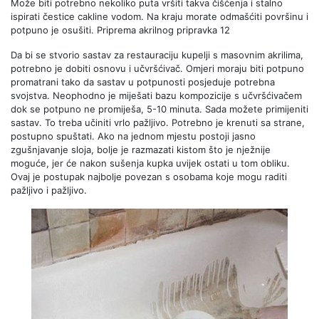
Može biti potrebno nekoliko puta vršiti takva čišćenja i stalno
ispirati čestice cakline vodom. Na kraju morate odmašćiti površinu i
potpuno je osušiti. Priprema akrilnog pripravka 12
Da bi se stvorio sastav za restauraciju kupelji s masovnim akrilima,
potrebno je dobiti osnovu i učvršćivač. Omjeri moraju biti potpuno
promatrani tako da sastav u potpunosti posjeduje potrebna
svojstva. Neophodno je miješati bazu kompozicije s učvršćivačem
dok se potpuno ne promiješa, 5-10 minuta. Sada možete primijeniti
sastav. To treba učiniti vrlo pažljivo. Potrebno je krenuti sa strane,
postupno spuštati.
Ako na jednom mjestu postoji jasno
zgušnjavanje sloja, bolje je razmazati kistom što je nježnije
moguće, jer će nakon sušenja kupka uvijek ostati u tom obliku.
Ovaj je postupak najbolje povezan s osobama koje mogu raditi
pažljivo i pažljivo.