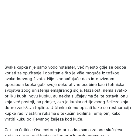
Svaka kupka nije samo vodoinstalater, već mjesto gdje se osoba
koristi za opuštanje i opuštanje što je više moguće iz teškog
svakodnevnog života. Nije iznenađujuće da s intenzivnom
uporabom kupka gubi svoje dekorativne osobine kao i tehnička
svojstva zbog uništenja emajliranog sloja. Nažalost, nema svatko
priliku kupiti novu kupku, au nekim slučajevima želite ostaviti onu
koja već postoji, na primjer, ako je kupka od lijevanog željeza koja
dobro zadržava toplinu. U članku ćemo opisati kako se restauracija
kupke radi vlastitim rukama s tekućim akrilima i emajlom, kako
vratiti kuku od lijevanog željeza kod kuće.
Caklina četkice Ova metoda je prikladna samo za one slučajeve
kada je nakon uništenja cakline prošlo malo vremena, a