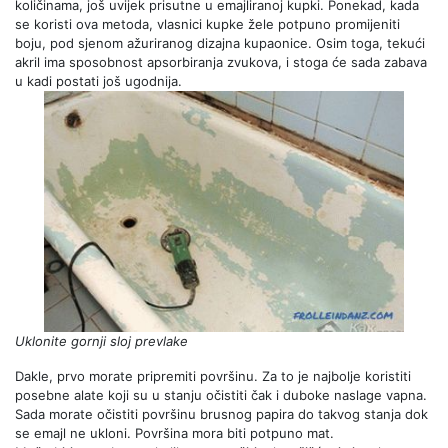
količinama, još uvijek prisutne u emajliranoj kupki. Ponekad, kada
se koristi ova metoda, vlasnici kupke žele potpuno promijeniti
boju, pod sjenom ažuriranog dizajna kupaonice. Osim toga, tekući
akril ima sposobnost apsorbiranja zvukova, i stoga će sada zabava
u kadi postati još ugodnija.
Uklonite gornji sloj prevlake
Dakle, prvo morate pripremiti površinu. Za to je najbolje koristiti
posebne alate koji su u stanju očistiti čak i duboke naslage vapna.
Sada morate očistiti površinu brusnog papira do takvog stanja dok
se emajl ne ukloni. Površina mora biti potpuno mat.