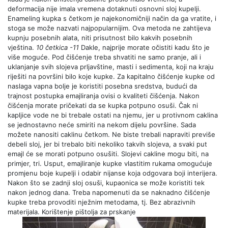
deformacija nije imala vremena dotaknuti osnovni sloj kupelji.
Enameling kupka s četkom je najekonomičniji način da ga vratite, i
stoga se može nazvati najpopularnijim. Ova metoda ne zahtijeva
kupnju posebnih alata, niti prisutnost bilo kakvih posebnih
vještina.
10 četkica -11
Dakle, najprije morate očistiti kadu što je
više moguće. Pod čišćenje treba shvatiti ne samo pranje, ali i
uklanjanje svih slojeva prljavštine, masti i sedimenta, koji na kraju
riješiti na površini bilo koje kupke. Za kapitalno čišćenje kupke od
naslaga vapna bolje je koristiti posebna sredstva, budući da
trajnost postupka emajliranja ovisi o kvaliteti čišćenja. Nakon
čišćenja morate pričekati da se kupka potpuno osuši. Čak ni
kapljice vode ne bi trebale ostati na njemu, jer u protivnom caklina
se jednostavno neće smiriti na nekom dijelu površine. Sada
možete nanositi caklinu četkom. Ne biste trebali napraviti previše
debeli sloj, jer bi trebalo biti nekoliko takvih slojeva, a svaki put
emajl će se morati potpuno osušiti. Slojevi cakline mogu biti, na
primjer, tri. Usput, emajliranje kupke vlastitim rukama omogućuje
promjenu boje kupelji i odabir nijanse koja odgovara boji interijera.
Nakon što se zadnji sloj osuši, kupaonica se može koristiti tek
nakon jednog dana. Treba napomenuti da se naknadno čišćenje
kupke treba provoditi nježnim metodama, tj. Bez abrazivnih
materijala. Korištenje pištolja za prskanje