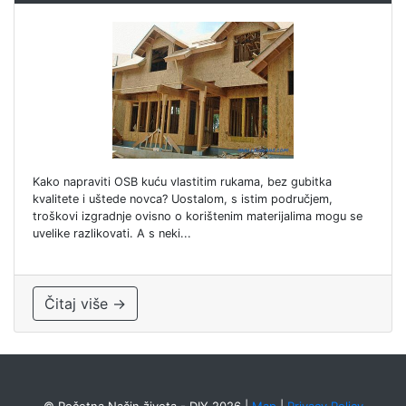
Kako napraviti OSB kuću vlastitim rukama, bez gubitka
kvalitete i uštede novca? Uostalom, s istim područjem,
troškovi izgradnje ovisno o korištenim materijalima mogu se
uvelike razlikovati. A s neki...
Čitaj više →
© Početna Način života - DIY 2026
|
Map
|
Privacy Policy