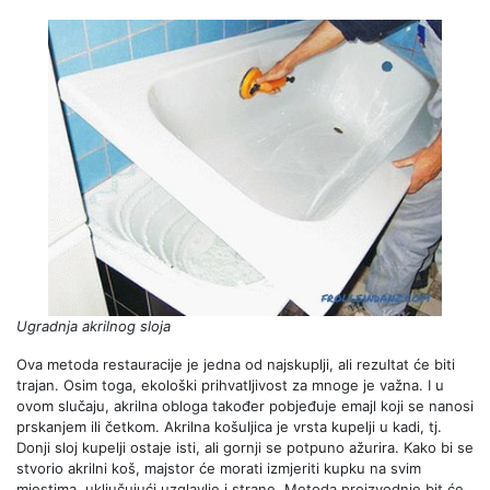
Ugradnja akrilnog sloja
Ova metoda restauracije je jedna od najskuplji, ali rezultat će biti
trajan. Osim toga, ekološki prihvatljivost za mnoge je važna. I u
ovom slučaju, akrilna obloga također pobjeđuje emajl koji se nanosi
prskanjem ili četkom. Akrilna košuljica je vrsta kupelji u kadi, tj.
Donji sloj kupelji ostaje isti, ali gornji se potpuno ažurira. Kako bi se
stvorio akrilni koš, majstor će morati izmjeriti kupku na svim
mjestima, uključujući uzglavlje i strane. Metoda proizvodnje bit će