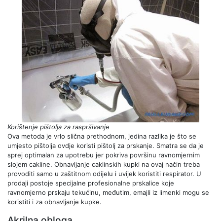
Korištenje pištolja za raspršivanje
Ova metoda je vrlo slična prethodnom, jedina razlika je što se
umjesto pištolja ovdje koristi pištolj za prskanje. Smatra se da je
sprej optimalan za upotrebu jer pokriva površinu ravnomjernim
slojem cakline. Obnavljanje caklinskih kupki na ovaj način treba
provoditi samo u zaštitnom odijelu i uvijek koristiti respirator. U
prodaji postoje specijalne profesionalne prskalice koje
ravnomjerno prskaju tekućinu, međutim, emajli iz limenki mogu se
koristiti i za obnavljanje kupke.
Akrilna obloga