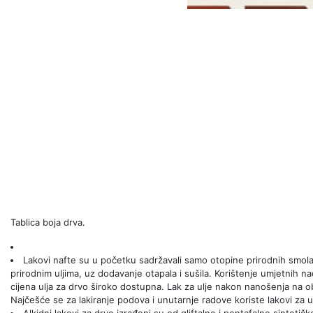
Tablica boja drva.
Lakovi nafte su u početku sadržavali samo otopine prirodnih smol
prirodnim uljima, uz dodavanje otapala i sušila. Korištenje umjetnih n
cijena ulja za drvo široko dostupna. Lak za ulje nakon nanošenja na o
Najčešće se za lakiranje podova i unutarnje radove koriste lakovi za ul
Alkidni lakovi za drvo izrađeni su od gliftalne i pentafalne sinteti