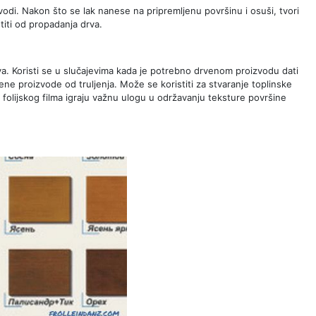
 vodi. Nakon što se lak nanese na pripremljenu površinu i osuši, tvori
aštiti od propadanja drva.
drva. Koristi se u slučajevima kada je potrebno drvenom proizvodu dati
ene proizvode od truljenja. Može se koristiti za stvaranje toplinske
st folijskog filma igraju važnu ulogu u održavanju teksture površine