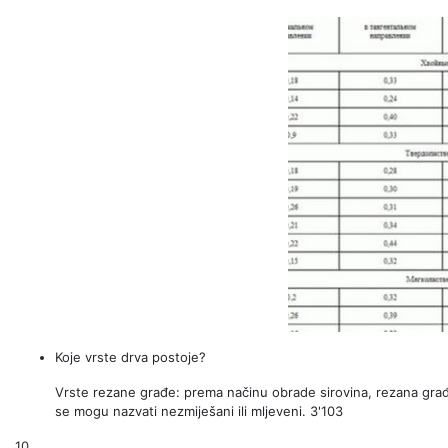
Koje vrste drva postoje?
Vrste rezane građe: prema načinu obrade sirovina, rezana građa
se mogu nazvati nezmiješani ili mljeveni. 3'103
10