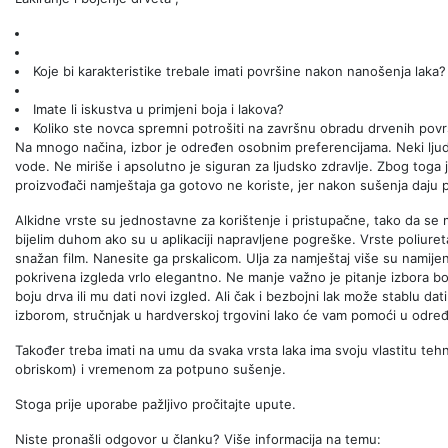
Koje bi karakteristike trebale imati površine nakon nanošenja laka?
Imate li iskustva u primjeni boja i lakova?
Koliko ste novca spremni potrošiti na završnu obradu drvenih povr
Na mnogo načina, izbor je određen osobnim preferencijama. Neki ljudi p
vode. Ne miriše i apsolutno je siguran za ljudsko zdravlje. Zbog toga 
proizvođači namještaja ga gotovo ne koriste, jer nakon sušenja daju 
Alkidne vrste su jednostavne za korištenje i pristupačne, tako da se 
bijelim duhom ako su u aplikaciji napravljene pogreške. Vrste poliuretana
snažan film. Nanesite ga prskalicom. Ulja za namještaj više su namij
pokrivena izgleda vrlo elegantno. Ne manje važno je pitanje izbora boj
boju drva ili mu dati novi izgled. Ali čak i bezbojni lak može stablu d
izborom, stručnjak u hardverskoj trgovini lako će vam pomoći u određi
Također treba imati na umu da svaka vrsta laka ima svoju vlastitu tehn
obriskom) i vremenom za potpuno sušenje.
Stoga prije uporabe pažljivo pročitajte upute.
Niste pronašli odgovor u članku? Više informacija na temu: