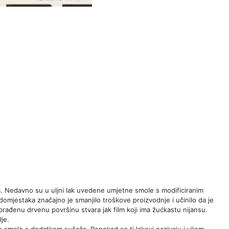
a. Nedavno su u uljni lak uvedene umjetne smole s modificiranim
adomjestaka značajno je smanjilo troškove proizvodnje i učinilo da je
brađenu drvenu površinu stvara jak film koji ima žućkastu nijansu.
je.
čke smole s dodatkom sušača. Ponekad se ti lakovi nazivaju i uljem