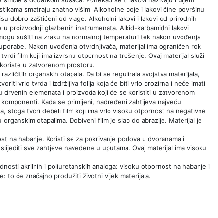
ristikama smatraju znatno višim. Alkoholne boje i lakovi čine površinu
i nisu dobro zaštićeni od vlage. Alkoholni lakovi i lakovi od prirodnih
 u proizvodnji glazbenih instrumenata. Alkid-karbamidni lakovi
 mogu sušiti na zraku na normalnoj temperaturi tek nakon uvođenja
 uporabe. Nakon uvođenja otvrdnjivača, materijal ima ograničen rok
tvrdi film koji ima izvrsnu otpornost na trošenje. Ovaj materijal služi
e koriste u zatvorenom prostoru.
azličitih organskih otapala. Da bi se regulirala svojstva materijala,
i vrlo tvrda i izdržljiva folija koja će biti vrlo prozirna i neće imati
u drvenih elemenata i proizvoda koji će se koristiti u zatvorenom
itih komponenti. Kada se primijeni, nadređeni zahtijeva najveću
, stoga tvori debeli film koji ima vrlo visoku otpornost na negativne
 u organskim otapalima. Dobiveni film je slab do abrazije. Materijal je
ost na habanje. Koristi se za pokrivanje podova u dvoranama i
slijediti sve zahtjeve navedene u uputama. Ovaj materijal ima visoku
dnosti akrilnih i poliuretanskih analoga: visoku otpornost na habanje i
je: to će značajno produžiti životni vijek materijala.