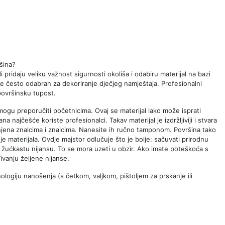
šina?
ridaju veliku važnost sigurnosti okoliša i odabiru materijal na bazi
je često odabran za dekoriranje dječjeg namještaja. Profesionalni
površinsku tupost.
mogu preporučiti početnicima. Ovaj se materijal lako može isprati
 najčešće koriste profesionalci. Takav materijal je izdržljiviji i stvara
enjena znalcima i znalcima. Nanesite ih ručno tamponom. Površina tako
e materijala. Ovdje majstor odlučuje što je bolje: sačuvati prirodnu
ati žućkastu nijansu. To se mora uzeti u obzir. Ako imate poteškoća s
vanju željene nijanse.
ologiju nanošenja (s četkom, valjkom, pištoljem za prskanje ili