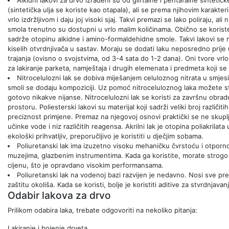
(sintetička ulja se koriste kao otapala), ali se prema njihovim karakte
vrlo izdržljivom i daju joj visoki sjaj. Takvi premazi se lako poliraju, al
smola trenutno su dostupni u vrlo malim količinama. Obično se koriste
sadrže otopinu alkidne i amino-formaldehidne smole. Takvi lakovi se
kiselih otvrdnjivača u sastav. Moraju se dodati laku neposredno prije
trajanja (ovisno o svojstvima, od 3-4 sata do 1-2 dana). Oni tvore vrlo 
za lakiranje parketa, namještaja i drugih elemenata i predmeta koji s
Nitrocelulozni lak se dobiva miješanjem celuloznog nitrata u smjesi r
smoli se dodaju kompoziciji. Uz pomoć nitroceluloznog laka možete stvorit
gotovo nikakve nijanse. Nitrocelulozni lak se koristi za završnu obrad
prostoru. Poliesterski lakovi su materijal koji sadrži veliki broj različ
preciznost primjene. Premaz na njegovoj osnovi praktički se ne skuplja
učinke vode i niz različitih reagensa. Akrilni lak je otopina poliakrilata
ekološki prihvatljiv, preporučljivo je koristiti u dječjim sobama.
Poliuretanski lak ima izuzetno visoku mehaničku čvrstoću i otporn
muzejima, glazbenim instrumentima. Kada ga koristite, morate strogo 
cijenu, što je opravdano visokim performansama.
Poliuretanski lak na vodenoj bazi razvijen je nedavno. Nosi sve pre
zaštitu okoliša. Kada se koristi, bolje je koristiti aditive za stvrdnjavan
Odabir lakova za drvo
Prilikom odabira laka, trebate odgovoriti na nekoliko pitanja:
Lakiranje i bojenje drveta ,