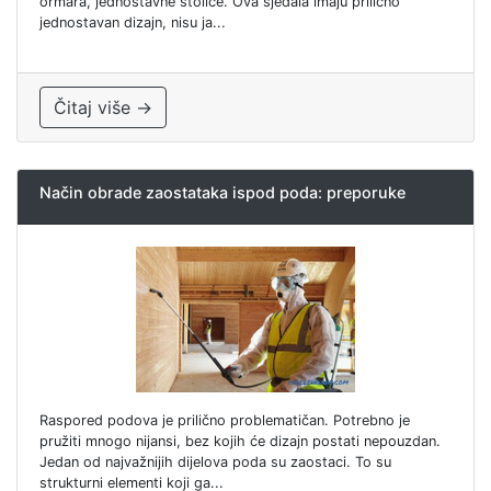
ormara, jednostavne stolice. Ova sjedala imaju prilično
jednostavan dizajn, nisu ja...
Čitaj više →
Način obrade zaostataka ispod poda: preporuke
Raspored podova je prilično problematičan. Potrebno je
pružiti mnogo nijansi, bez kojih će dizajn postati nepouzdan.
Jedan od najvažnijih dijelova poda su zaostaci. To su
strukturni elementi koji ga...