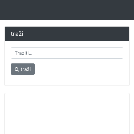
traži
traži