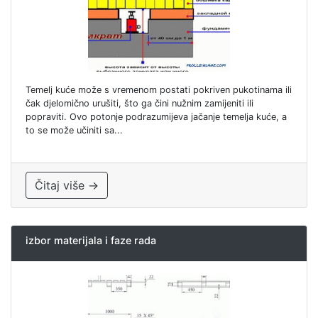
Temelj kuće može s vremenom postati pokriven pukotinama ili
čak djelomično urušiti, što ga čini nužnim zamijeniti ili
popraviti. Ovo potonje podrazumijeva jačanje temelja kuće, a
to se može učiniti sa...
Čitaj više →
izbor materijala i faze rada