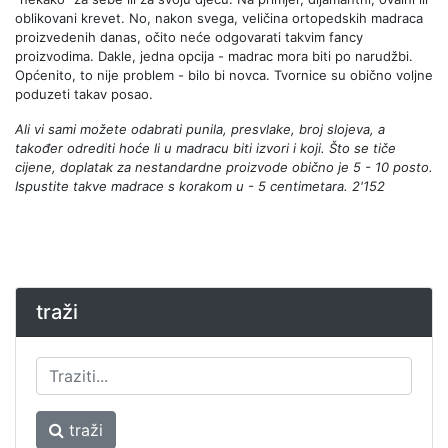
oblikovani krevet. No, nakon svega, veličina ortopedskih madraca
proizvedenih danas, očito neće odgovarati takvim fancy
proizvodima. Dakle, jedna opcija - madrac mora biti po narudžbi.
Općenito, to nije problem - bilo bi novca. Tvornice su obično voljne
poduzeti takav posao.
Ali vi sami možete odabrati punila, presvlake, broj slojeva, a
također odrediti hoće li u madracu biti izvori i koji. Što se tiče
cijene, doplatak za nestandardne proizvode obično je 5 - 10 posto.
Ispustite takve madrace s korakom u - 5 centimetara. 2'152
traži
traži