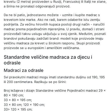
krevetu (2 metra) proizveden u Rusiji, Francuskoj ili Italiji ne stane,
a širina ne pronalazi odgovarajući proizvod.
Da ne bi patio, jednostavno možete - uzmite i kupite madrac s
krevetom iste marke. Ako ne radi, barem odaberite istu zemlju
podrijetla. Za većinu hirovitih kupaca postoji drugi način - naručiti
madrac prema pojedinačnim mjerenjima. U pravilu, domaći i strani
proizvođači takvu uslugu uključuju u svoj cjenik. Međutim, poznati
brandovi pokušavaju zadržati brand: modeli koje proizvode imaju
veličinu madraca za krevet u širokom rasponu. Skupi proizvodi
proizvode se u europskim i američkim veličinama.
Standardne veličine madraca za djecu i
odrasle
Madraci za odrasle
Svi pravokutni madraci mogu imati standardnu ​​duljinu od 190, 195
ili 200 centimetara. Razlikuju se po širini:
Broj ležajeva i dizajn Standardne veličine Pojedinačni madraci 29 x
80 x 190 cm;
33 x 80 x 195 cm;
33 x 80 cm; 120 x 190 cm;
33> 120 x 195 cm;