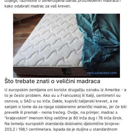
izbjegli, razmislite o dimenzijama danas proizvedenih madraca i
kako odabrati madrac za vaš krevet.
Što trebate znati o veličini madraca
U europskim zemljama oni koriste drugačiju oznaku iz Amerike - a
to je često problem. Ako su u Francuskoj ili Italiji, centimetri su
osnova, u SAD-u su inča. Dakle, kupivši talijanski krevet, a ne
sanjam o tome da za njega odaberemo američki madrac, jer će biti
prevelik ili premali - nema trećeg. Ovdje, na primjer, madrac s
"kraljevskim" imenom King veličine je 80 inča dug i 78 inča širok.
Na temelju europskih standarda dobivamo djelomične brojeve:
203,2 i 198,1 centimetara. Ispada da je duljina u standardnom