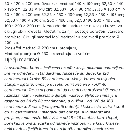
33 x 120 x 200 cm. Dvostruki madraci 140 x 190 cm; 32,33 x 140
x 195 cm; 32,33 x 140 cm; 32,33x 160x190 cm; 32,33 x 160 cm; >
33 x 160 x 200 cm; 32,33 x 180 x 190 cm; 32,33 x 180 x 195 cm;
32,33 x 180 x 200 cm; 200 x 190 cm; 32,33 190-200 x 195 cm;
190 - 200 x 200 cm. Nestandardni madraci se nazivaju krevet za
okrugli oblik kreveta. Međutim, za njih postoje određeni standardi
promjera: Okrugli madraci Mali madraci su proizvodi promjera Ø
200 cm;
Prosječni madraci Ø 220 cm u promjeru,
Madraci promjera Ø 230 cm smatraju se velikim.
Dječji madraci
I novorođene bebe u jaslicama također imaju madrace napravljene
prema određenim standardima. Najčešće su dugačke 120
centimetara i široke 60 centimetara. Ako je krevet namijenjen
starijem djetetu, onda je dušeku potrebno više - 70/140
centimetara. Treba napomenuti da nas danas proizvođači mogu
razmaziti raznim veličinama dječjih madraca. Njihova širina je u
rasponu od 60 do 80 centimetara, a dužina - od 120 do 160
centimetara. Sada vrijedi govoriti o debljini koja može varirati od 6
do 12 centimetara u madracu bez opruga. Ako madrac ima
proljeće, onda može biti i visina od 16 - 18 centimetara. Usput,
ponekad je ova značajka od najveće važnosti - na kraju krajeva,
neki modeli dječjih kreveta moraju biti opremljeni madracima