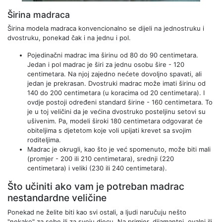
Širina madraca
Širina modela madraca konvencionalno se dijeli na jednostruku i
dvostruku, ponekad čak i na jednu i pol.
Pojedinačni madrac ima širinu od 80 do 90 centimetara.
Jedan i pol madrac je širi za jednu osobu šire - 120
centimetara. Na njoj zajedno nećete dovoljno spavati, ali
jedan je prekrasan. Dvostruki madrac može imati širinu od
140 do 200 centimetara (u koracima od 20 centimetara). I
ovdje postoji određeni standard širine - 160 centimetara. To
je u toj veličini da je većina dvostruko posteljinu setovi su
ušivenim. Pa, modeli široki 180 centimetara odgovarat će
obiteljima s djetetom koje voli upijati krevet sa svojim
roditeljima.
Madrac je okrugli, kao što je već spomenuto, može biti mali
(promjer - 200 ili 210 centimetara), srednji (220
centimetara) i veliki (230 ili 240 centimetara).
Što učiniti ako vam je potreban madrac
nestandardne veličine
Ponekad ne želite biti kao svi ostali, a ljudi naručuju nešto
"nekako" za sebe ili za svoju djecu. Na primjer, dijamantni, ovalni ili