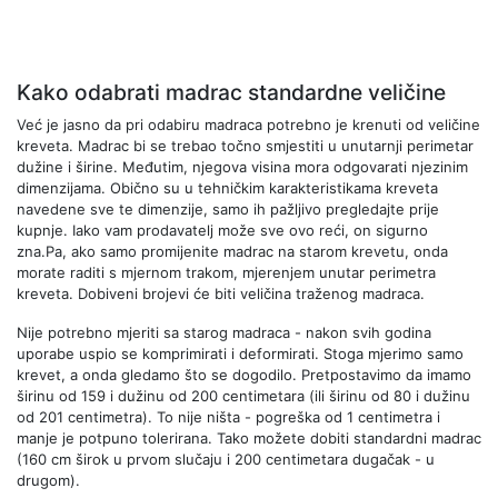
Kako odabrati madrac standardne veličine
Već je jasno da pri odabiru madraca potrebno je krenuti od veličine
kreveta. Madrac bi se trebao točno smjestiti u unutarnji perimetar
dužine i širine. Međutim, njegova visina mora odgovarati njezinim
dimenzijama. Obično su u tehničkim karakteristikama kreveta
navedene sve te dimenzije, samo ih pažljivo pregledajte prije
kupnje. Iako vam prodavatelj može sve ovo reći, on sigurno
zna.Pa, ako samo promijenite madrac na starom krevetu, onda
morate raditi s mjernom trakom, mjerenjem unutar perimetra
kreveta. Dobiveni brojevi će biti veličina traženog madraca.
Nije potrebno mjeriti sa starog madraca - nakon svih godina
uporabe uspio se komprimirati i deformirati. Stoga mjerimo samo
krevet, a onda gledamo što se dogodilo. Pretpostavimo da imamo
širinu od 159 i dužinu od 200 centimetara (ili širinu od 80 i dužinu
od 201 centimetra). To nije ništa - pogreška od 1 centimetra i
manje je potpuno tolerirana. Tako možete dobiti standardni madrac
(160 cm širok u prvom slučaju i 200 centimetara dugačak - u
drugom).