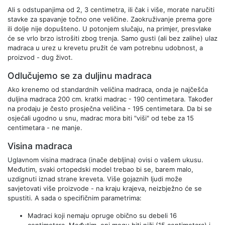
Ali s odstupanjima od 2, 3 centimetra, ili čak i više, morate naručiti
stavke za spavanje točno one veličine. Zaokruživanje prema gore
ili dolje nije dopušteno. U potonjem slučaju, na primjer, presvlake
će se vrlo brzo istrošiti zbog trenja. Samo gusti (ali bez zalihe) ulaz
madraca u urez u krevetu pružit će vam potrebnu udobnost, a
proizvod - dug život.
Odlučujemo se za duljinu madraca
Ako krenemo od standardnih veličina madraca, onda je najčešća
duljina madraca 200 cm. kratki madrac - 190 centimetara. Također
na prodaju je često prosječna veličina - 195 centimetara. Da bi se
osjećali ugodno u snu, madrac mora biti "viši" od tebe za 15
centimetara - ne manje.
Visina madraca
Uglavnom visina madraca (inače debljina) ovisi o vašem ukusu.
Međutim, svaki ortopedski model trebao bi se, barem malo,
uzdignuti iznad strane kreveta. Više gojaznih ljudi može
savjetovati više proizvode - na kraju krajeva, neizbježno će se
spustiti. A sada o specifičnim parametrima:
Madraci koji nemaju opruge obično su debeli 16