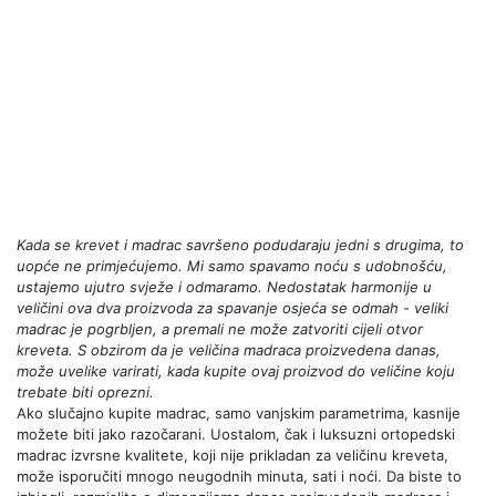
Kada se krevet i madrac savršeno podudaraju jedni s drugima, to
uopće ne primjećujemo. Mi samo spavamo noću s udobnošću,
ustajemo ujutro svježe i odmaramo. Nedostatak harmonije u
veličini ova dva proizvoda za spavanje osjeća se odmah - veliki
madrac je pogrbljen, a premali ne može zatvoriti cijeli otvor
kreveta. S obzirom da je veličina madraca proizvedena danas,
može uvelike varirati, kada kupite ovaj proizvod do veličine koju
trebate biti oprezni.
Ako slučajno kupite madrac, samo vanjskim parametrima, kasnije
možete biti jako razočarani. Uostalom, čak i luksuzni ortopedski
madrac izvrsne kvalitete, koji nije prikladan za veličinu kreveta,
može isporučiti mnogo neugodnih minuta, sati i noći. Da biste to