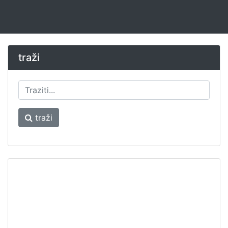
traži
traži