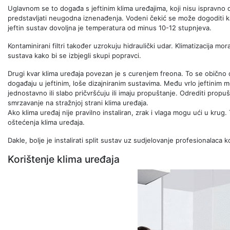
Uglavnom se to događa s jeftinim klima uređajima, koji nisu ispravno
predstavljati neugodna iznenađenja. Vodeni čekić se može dogoditi 
jeftin sustav dovoljna je temperatura od minus 10-12 stupnjeva.
Kontaminirani filtri također uzrokuju hidraulički udar. Klimatizacija mor
sustava kako bi se izbjegli skupi popravci.
Drugi kvar klima uređaja povezan je s curenjem freona. To se obično 
događaju u jeftinim, loše dizajniranim sustavima. Među vrlo jeftinim m
jednostavno ili slabo pričvršćuju ili imaju propuštanje. Odrediti prop
smrzavanje na stražnjoj strani klima uređaja.
Ako klima uređaj nije pravilno instaliran, zrak i vlaga mogu ući u kru
oštećenja klima uređaja.
Dakle, bolje je instalirati split sustav uz sudjelovanje profesionalaca ko
Korištenje klima uređaja