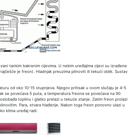
ezani tankim bakrenim cijevima. U nekim uređajima cijevi su izrađene
(najčešće je freon). Hladnjak preuzima plinoviti ili tekući oblik. Sustav
aturu od oko 10-15 stupnjeva. Njegov pritisak u ovom slučaju je 4-5
lak se povećava 5 puta, a temperatura freona se povećava na 90
slobađa toplinu i glatko prelazi u tekuće stanje. Zatim freon prolazi
 plinovitim. Para, stvara hlađenje. Nakon toga freon ponovno ulazi u
ko klima uređaj radi.