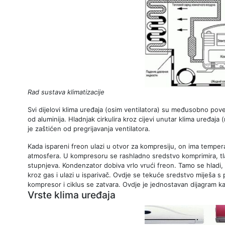
Rad sustava klimatizacije
Svi dijelovi klima uređaja (osim ventilatora) su međusobno pov
od aluminija. Hladnjak cirkulira kroz cijevi unutar klima uređaja 
je zaštićen od pregrijavanja ventilatora.
Kada ispareni freon ulazi u otvor za kompresiju, on ima temper
atmosfera. U kompresoru se rashladno sredstvo komprimira, t
stupnjeva. Kondenzator dobiva vrlo vrući freon. Tamo se hladi, o
kroz gas i ulazi u isparivač. Ovdje se tekuće sredstvo miješa s
kompresor i ciklus se zatvara. Ovdje je jednostavan dijagram ka
Vrste klima uređaja