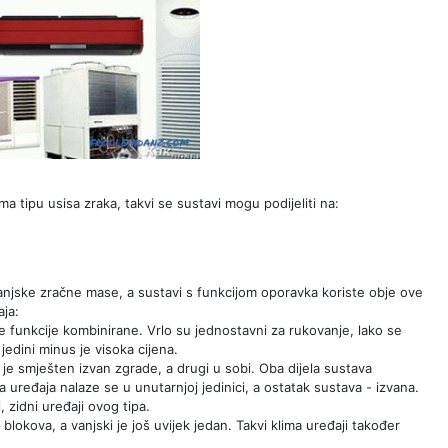
ma tipu usisa zraka, takvi se sustavi mogu podijeliti na:
 vanjske zračne mase, a sustavi s funkcijom oporavka koriste obje ove
aja:
e funkcije kombinirane. Vrlo su jednostavni za rukovanje, lako se
jedini minus je visoka cijena.
 je smješten izvan zgrade, a drugi u sobi. Oba dijela sustava
ma uređaja nalaze se u unutarnjoj jedinici, a ostatak sustava - izvana.
, zidni uređaji ovog tipa.
 blokova, a vanjski je još uvijek jedan. Takvi klima uređaji također