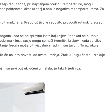
 dizajnirani. Stoga, pri najmanjem prekidu temperature, mogu
kada pokrenete klima uređaj u sobi s negativnim temperaturama. Za
a biti nadzirana. Preporučljivo je redovito provoditi rutinski pregled
događa kada se neispravno instaliraju cijevi.Ponekad se curenja
odelima klimatizacije mogu se naći tvornički brakovi, kada se cijevi
uštanje freona može biti vizualno s radnim sustavom. To uzrokuje
g. To će uskoro dovesti do kvara uređaja. Zrak u krugu često uzrokuje
ji nisu prvi put uključeni u instalaciju takvih jedinica.