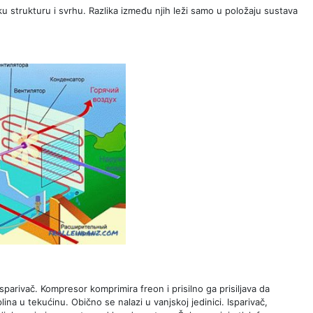
ičku strukturu i svrhu. Razlika između njih leži samo u položaju sustava
isparivač. Kompresor komprimira freon i prisilno ga prisiljava da
lina u tekućinu. Obično se nalazi u vanjskoj jedinici. Isparivač,