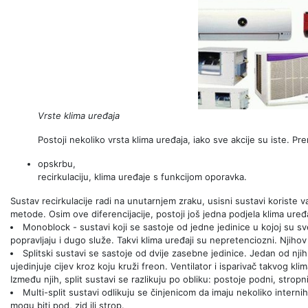
Vrste klima uređaja
Postoji nekoliko vrsta klima uređaja, iako sve akcije su iste. Pre
opskrbu,
recirkulaciju, klima uređaje s funkcijom oporavka.
Sustav recirkulacije radi na unutarnjem zraku, usisni sustavi koriste
metode. Osim ove diferencijacije, postoji još jedna podjela klima uređ
Monoblock - sustavi koji se sastoje od jedne jedinice u kojoj su sv
popravljaju i dugo služe. Takvi klima uređaji su nepretenciozni. Njihov 
Splitski sustavi se sastoje od dvije zasebne jedinice. Jedan od njih
ujedinjuje cijev kroz koju kruži freon. Ventilator i isparivač takvog kli
Između njih, split sustavi se razlikuju po obliku: postoje podni, stropni
Multi-split sustavi odlikuju se činjenicom da imaju nekoliko internih
mogu biti pod, zid ili strop.