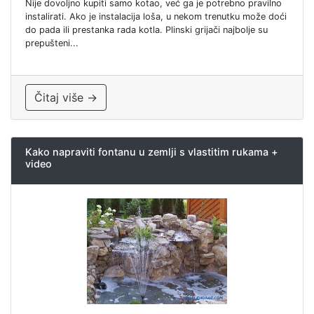
Nije dovoljno kupiti samo kotao, već ga je potrebno pravilno
instalirati. Ako je instalacija loša, u nekom trenutku može doći
do pada ili prestanka rada kotla. Plinski grijači najbolje su
prepušteni...
Čitaj više →
Kako napraviti fontanu u zemlji s vlastitim rukama +
video