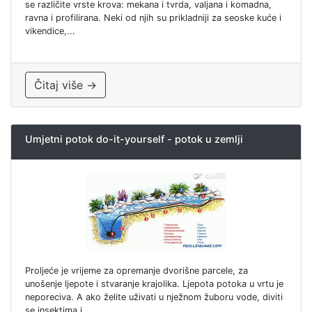
se različite vrste krova: mekana i tvrda, valjana i komadna,
ravna i profilirana. Neki od njih su prikladniji za seoske kuće i
vikendice,...
Čitaj više →
Umjetni potok do-it-yourself - potok u zemlji
Proljeće je vrijeme za opremanje dvorišne parcele, za
unošenje ljepote i stvaranje krajolika. Ljepota potoka u vrtu je
neporeciva. A ako želite uživati ​​u nježnom žuboru vode, diviti
se insektima i...