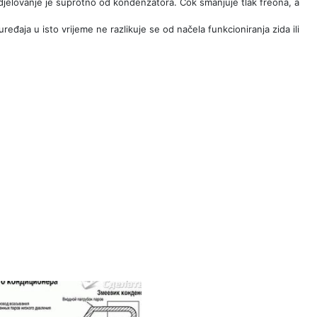
djelovanje je suprotno od kondenzatora. Čok smanjuje tlak freona, a
ređaja u isto vrijeme ne razlikuje se od načela funkcioniranja zida ili