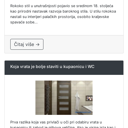
Rokoko stil u unutrašnjosti pojavio se sredinom 18. stoljeća
kao prirodni nastavak razvoja baroknog stila. U stilu rokokoa
nastali su interijeri palačkih prostorija, osobito kraljevske
spavaće sobe...
Čitaj više →
Koja vrata je bolje staviti u kupaonicu i WC
Prva razlika koja vas privlači u oči pri odabiru vrata u
kupaonicu ili zahod je njihova veličina. Ako je visina ista kao i