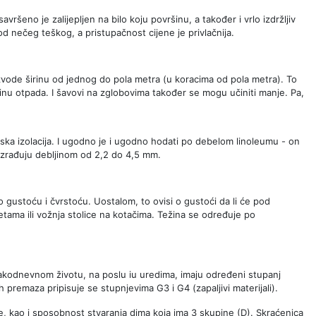
avršeno je zalijepljen na bilo koju površinu, a također i vrlo izdržljiv
 nečeg teškog, a pristupačnost cijene je privlačnija.
izvode širinu od jednog do pola metra (u koracima od pola metra). To
ičinu otpada. I šavovi na zglobovima također se mogu učiniti manje. Pa,
nska izolacija. I ugodno je i ugodno hodati po debelom linoleumu - on
 izrađuju debljinom od 2,2 do 4,5 mm.
 gustoću i čvrstoću. Uostalom, to ovisi o gustoći da li će pod
tama ili vožnja stolice na kotačima. Težina se određuje po
svakodnevnom životu, na poslu iu uredima, imaju određeni stupanj
h premaza pripisuje se stupnjevima G3 i G4 (zapaljivi materijali).
ine, kao i sposobnost stvaranja dima koja ima 3 skupine (D). Skraćenica