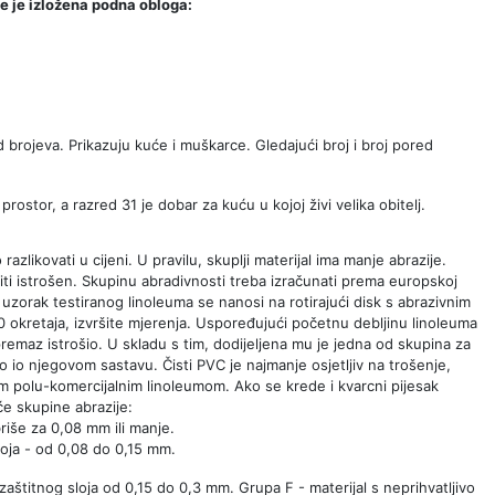
je je izložena podna obloga:
 brojeva. Prikazuju kuće i muškarce. Gledajući broj i broj pored
ostor, a razred 31 je dobar za kuću u kojoj živi velika obitelj.
likovati u cijeni. U pravilu, skuplji materijal ima manje abrazije.
biti istrošen. Skupinu abradivnosti treba izračunati prema europskoj
uzorak testiranog linoleuma se nanosi na rotirajući disk s abrazivnim
 okretaja, izvršite mjerenja. Uspoređujući početnu debljinu linoleuma
emaz istrošio. U skladu s tim, dodijeljena mu je jedna od skupina za
ko io njegovom sastavu. Čisti PVC je najmanje osjetljiv na trošenje,
im polu-komercijalnim linoleumom. Ako se krede i kvarcni pijesak
će skupine abrazije:
riše za 0,08 mm ili manje.
loja - od 0,08 do 0,15 mm.
zaštitnog sloja od 0,15 do 0,3 mm. Grupa F - materijal s neprihvatljivo