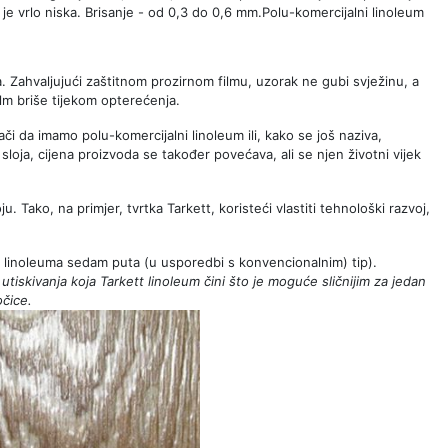
e vrlo niska. Brisanje - od 0,3 do 0,6 mm.Polu-komercijalni linoleum
a. Zahvaljujući zaštitnom prozirnom filmu, uzorak ne gubi svježinu, a
ilm briše tijekom opterećenja.
či da imamo polu-komercijalni linoleum ili, kako se još naziva,
oja, cijena proizvoda se također povećava, ali se njen životni vijek
 Tako, na primjer, tvrtka Tarkett, koristeći vlastiti tehnološki razvoj,
inoleuma sedam puta (u usporedbi s konvencionalnim) tip).
iskivanja koja Tarkett linoleum čini što je moguće sličnijim za jedan
očice.