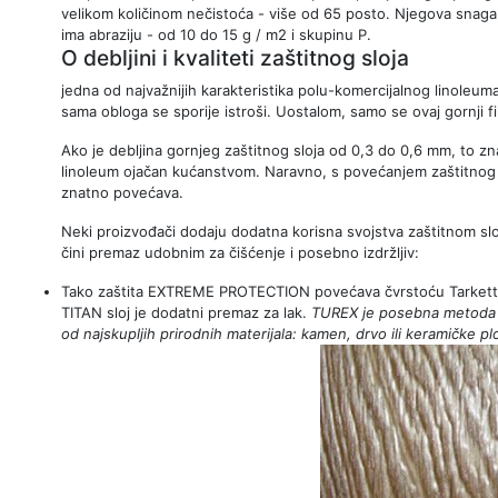
velikom količinom nečistoća - više od 65 posto. Njegova snaga j
ima abraziju - od 10 do 15 g / m2 i skupinu P.
O debljini i kvaliteti zaštitnog sloja
jedna od najvažnijih karakteristika polu-komercijalnog linoleum
sama obloga se sporije istroši. Uostalom, samo se ovaj gornji f
Ako je debljina gornjeg zaštitnog sloja od 0,3 do 0,6 mm, to zna
linoleum ojačan kućanstvom. Naravno, s povećanjem zaštitnog sl
znatno povećava.
Neki proizvođači dodaju dodatna korisna svojstva zaštitnom sloju.
čini premaz udobnim za čišćenje i posebno izdržljiv:
Tako zaštita EXTREME PROTECTION povećava čvrstoću Tarkett l
TITAN sloj je dodatni premaz za lak.
TUREX je posebna metoda ut
od najskupljih prirodnih materijala: kamen, drvo ili keramičke pl