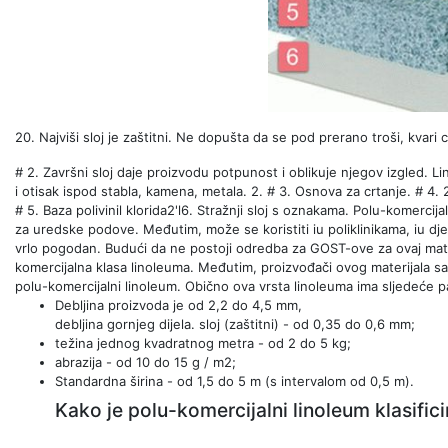
20. Najviši sloj je zaštitni. Ne dopušta da se pod prerano troši, kvari c
# 2. Završni sloj daje proizvodu potpunost i oblikuje njegov izgled. L
i otisak ispod stabla, kamena, metala. 2. # 3. Osnova za crtanje. # 4.
# 5. Baza polivinil klorida2'l6. Stražnji sloj s oznakama. Polu-komerci
za uredske podove. Međutim, može se koristiti iu poliklinikama, iu dječ
vrlo pogodan. Budući da ne postoji odredba za GOST-ove za ovaj materij
komercijalna klasa linoleuma. Međutim, proizvođači ovog materijala s
polu-komercijalni linoleum. Obično ova vrsta linoleuma ima sljedeće 
Debljina proizvoda je od 2,2 do 4,5 mm,
debljina gornjeg dijela. sloj (zaštitni) - od 0,35 do 0,6 mm;
težina jednog kvadratnog metra - od 2 do 5 kg;
abrazija - od 10 do 15 g / m2;
Standardna širina - od 1,5 do 5 m (s intervalom od 0,5 m).
Kako je polu-komercijalni linoleum klasifi