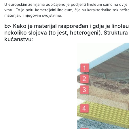
U europskim zemljama uobičajeno je podijeliti linoleum samo na dvije vr
vrstu. To je polu-komercijalni linoleum, čije su karakteristike tek neš
materijalu i njegovim svojstvima.
b> Kako je materijal raspoređen i gdje je linol
nekoliko slojeva (to jest, heterogeni). Struktura
kućanstvu: