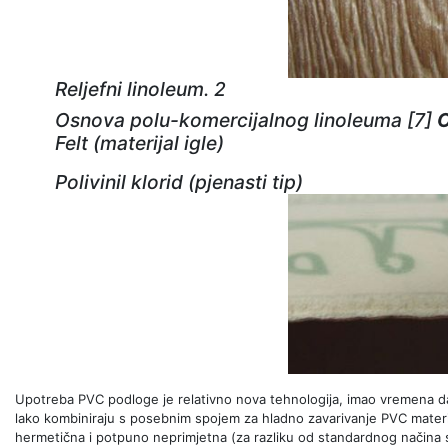
Reljefni linoleum. 2
Osnova polu-komercijalnog linoleuma [7]
O
Felt (materijal igle)
Polivinil klorid (pjenasti tip)
Upotreba PVC podloge je relativno nova tehnologija, imao vremena da
lako kombiniraju s posebnim spojem za hladno zavarivanje PVC materijal
hermetična i potpuno neprimjetna (za razliku od standardnog načina s