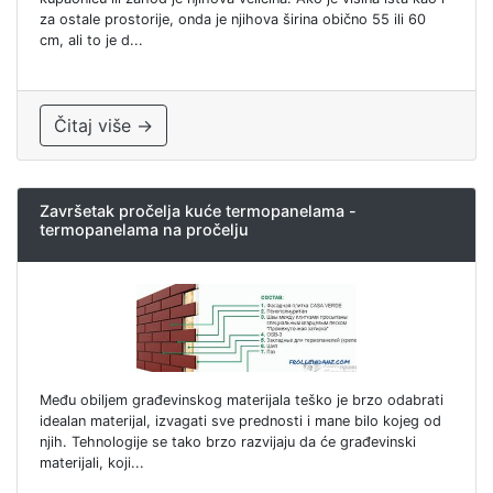
za ostale prostorije, onda je njihova širina obično 55 ili 60
cm, ali to je d...
Čitaj više →
Završetak pročelja kuće termopanelama -
termopanelama na pročelju
Među obiljem građevinskog materijala teško je brzo odabrati
idealan materijal, izvagati sve prednosti i mane bilo kojeg od
njih. Tehnologije se tako brzo razvijaju da će građevinski
materijali, koji...