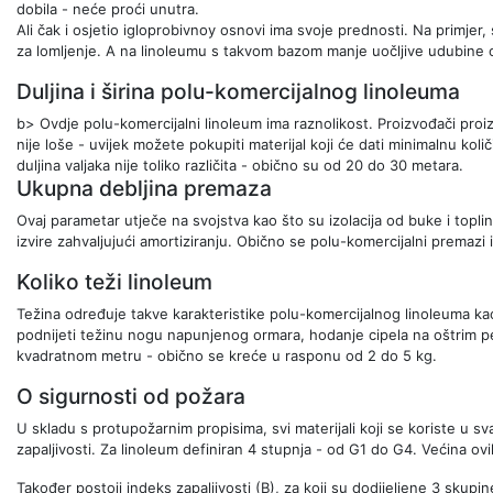
dobila - neće proći unutra.
Ali čak i osjetio igloprobivnoy osnovi ima svoje prednosti. Na primjer, s
za lomljenje. A na linoleumu s takvom bazom manje uočljive udubine od
Duljina i širina polu-komercijalnog linoleuma
b> Ovdje polu-komercijalni linoleum ima raznolikost. Proizvođači pro
nije loše - uvijek možete pokupiti materijal koji će dati minimalnu kol
duljina valjaka nije toliko različita - obično su od 20 do 30 metara.
Ukupna debljina premaza
Ovaj parametar utječe na svojstva kao što su izolacija od buke i topli
izvire zahvaljujući amortiziranju. Obično se polu-komercijalni premazi
Koliko teži linoleum
Težina određuje takve karakteristike polu-komercijalnog linoleuma kao
podnijeti težinu nogu napunjenog ormara, hodanje cipela na oštrim pe
kvadratnom metru - obično se kreće u rasponu od 2 do 5 kg.
O sigurnosti od požara
U skladu s protupožarnim propisima, svi materijali koji se koriste u 
zapaljivosti. Za linoleum definiran 4 stupnja - od G1 do G4. Većina ovi
Također postoji indeks zapaljivosti (B), za koji su dodijeljene 3 skup