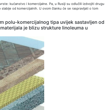
ste: kućanstvo i komercijalne. Pa, u Rusiji su odlučili izdvojiti drugu
to slabije od komercijalnih. U ovom članku će se raspravljati o tom
eum polu-komercijalnog tipa uvijek sastavljen od
 materijala je blizu strukture linoleuma u