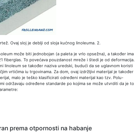
rtež. Ovaj sloj je deblji od sloja kućnog linoleuma. 2.
inoleum može biti jednobojan (a paleta je vrlo opsežna), a također ima
 21 fiberglas. To povećava pouzdanost mreže i štedi je od deformacija.
jalni linoleum se također naziva uredski, budući da se uglavnom koristi
jim vrtićima iu trgovinama. Za dom, ovaj izdržljivi materijal je također
al, malo je teško klasificirati određeni materijal kao tzv. Polu-
ami održavaju određene standarde po kojima se može utvrditi da je to
parametre:
ciran prema otpornosti na habanje