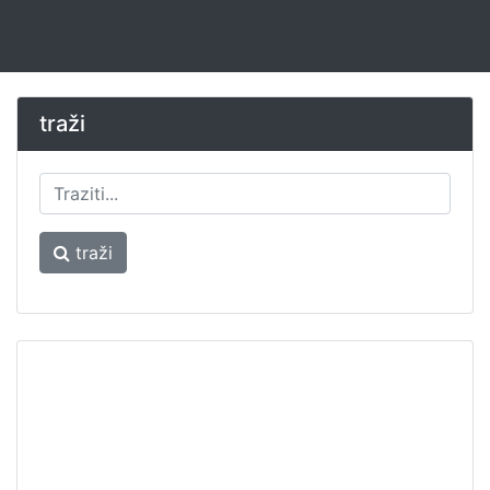
traži
traži