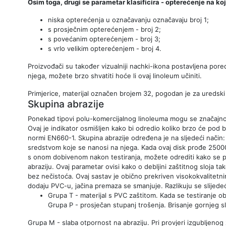
Osim toga, drugi se parametar klasificira - opterećenje na ko
niska opterećenja u označavanju označavaju broj 1;
s prosječnim opterećenjem - broj 2;
s povećanim opterećenjem - broj 3;
s vrlo velikim opterećenjem - broj 4.
Proizvođači su također vizualniji nachki-ikona postavljena pored
njega, možete brzo shvatiti hoće li ovaj linoleum učiniti.
Primjerice, materijal označen brojem 32, pogodan je za uredski pr
Skupina abrazije
Ponekad tipovi polu-komercijalnog linoleuma mogu se značajno raz
Ovaj je indikator osmišljen kako bi odredio koliko brzo će pod 
normi EN660-1. Skupina abrazije određena je na sljedeći način: 
sredstvom koje se nanosi na njega. Kada ovaj disk prođe 25000
s onom dobivenom nakon testiranja, možete odrediti kako se pr
abraziju. Ovaj parametar ovisi kako o debljini zaštitnog sloja ta
bez nečistoća. Ovaj sastav je obično prekriven visokokvalitetn
dodaju PVC-u, jačina premaza se smanjuje. Razlikuju se slijede
Grupa T - materijal s PVC zaštitom. Kada se testiranje ob
Grupa P - prosječan stupanj trošenja. Brisanje gornjeg s
Grupa M - slaba otpornost na abraziju. Pri provjeri izgubljenog 