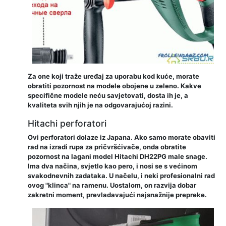
Za one koji traže uređaj za uporabu kod kuće, morate
obratiti pozornost na modele obojene u zeleno. Kakve
specifične modele neću savjetovati, dosta ih je, a
kvaliteta svih njih je na odgovarajućoj razini.
Hitachi perforatori
Ovi perforatori dolaze iz Japana. Ako samo morate obaviti
rad na izradi rupa za pričvršćivače, onda obratite
pozornost na lagani model Hitachi DH22PG male snage.
Ima dva načina, svjetlo kao pero, i nosi se s većinom
svakodnevnih zadataka. U načelu, i neki profesionalni rad
ovog "klinca" na ramenu. Uostalom, on razvija dobar
zakretni moment, prevladavajući najsnažnije prepreke.