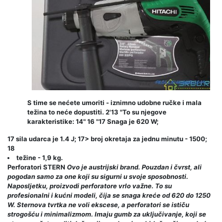
S time se nećete umoriti - iznimno udobne ručke i mala
težina to neće dopustiti. 2'13 "To su njegove
karakteristike: 14" 16 "17 Snaga je 620 W;
17 sila udarca je 1.4 J; 17> broj okretaja za jednu minutu - 1500;
18
težine - 1,9 kg.
Perforatori STERN
Ovo je austrijski brand. Pouzdan i čvrst, ali
pogodan samo za one koji su sigurni u svoje sposobnosti.
Naposljetku, proizvodi perforatore vrlo važne. To su
profesionalni i kućni modeli, čija se snaga kreće od 620 do 1250
W. Sternova tvrtka ne voli ekscese, a perforatori se ističu
strogošću i minimalizmom. Imaju gumb za uključivanje, koji se