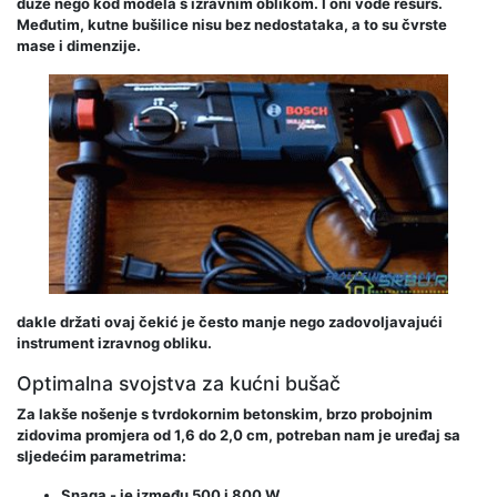
duže nego kod modela s izravnim oblikom. I oni vode resurs.
Međutim, kutne bušilice nisu bez nedostataka, a to su čvrste
mase i dimenzije.
dakle držati ovaj čekić je često manje nego zadovoljavajući
instrument izravnog obliku.
Optimalna svojstva za kućni bušač
Za lakše nošenje s tvrdokornim betonskim, brzo probojnim
zidovima promjera od 1,6 do 2,0 cm, potreban nam je uređaj sa
sljedećim parametrima:
Snaga - je između 500 i 800 W.