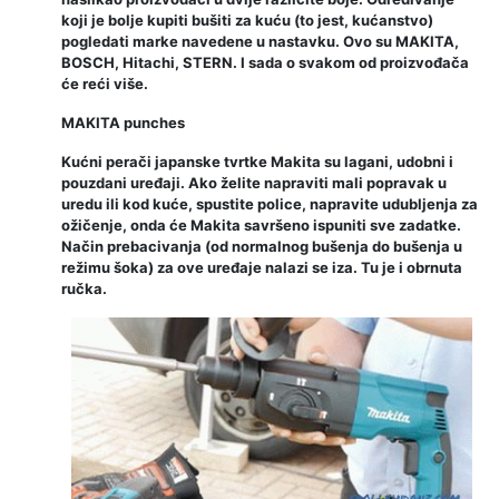
koji je bolje kupiti bušiti za kuću (to jest, kućanstvo)
pogledati marke navedene u nastavku. Ovo su MAKITA,
BOSCH, Hitachi, STERN. I sada o svakom od proizvođača
će reći više.
MAKITA punches
Kućni perači japanske tvrtke Makita su lagani, udobni i
pouzdani uređaji. Ako želite napraviti mali popravak u
uredu ili kod kuće, spustite police, napravite udubljenja za
ožičenje, onda će Makita savršeno ispuniti sve zadatke.
Način prebacivanja (od normalnog bušenja do bušenja u
režimu šoka) za ove uređaje nalazi se iza. Tu je i obrnuta
ručka.