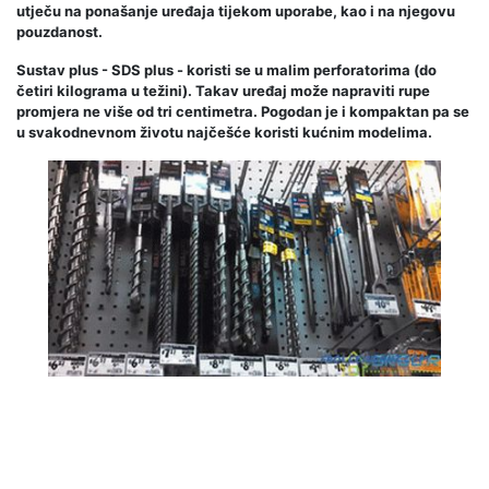
utječu na ponašanje uređaja tijekom uporabe, kao i na njegovu
pouzdanost.
Sustav plus - SDS plus - koristi se u malim perforatorima (do
četiri kilograma u težini). Takav uređaj može napraviti rupe
promjera ne više od tri centimetra. Pogodan je i kompaktan pa se
u svakodnevnom životu najčešće koristi kućnim modelima.