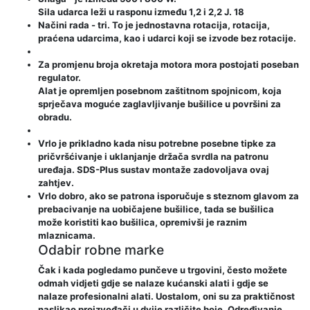
Sila udarca leži u rasponu između 1,2 i 2,2 J. 18
Načini rada - tri. To je jednostavna rotacija, rotacija,
praćena udarcima, kao i udarci koji se izvode bez rotacije.
Za promjenu broja okretaja motora mora postojati poseban
regulator.
Alat je opremljen posebnom zaštitnom spojnicom, koja
sprječava moguće zaglavljivanje bušilice u površini za
obradu.
Vrlo je prikladno kada nisu potrebne posebne tipke za
pričvršćivanje i uklanjanje držača svrdla na patronu
uređaja. SDS-Plus sustav montaže zadovoljava ovaj
zahtjev.
Vrlo dobro, ako se patrona isporučuje s steznom glavom za
prebacivanje na uobičajene bušilice, tada se bušilica
može koristiti kao bušilica, opremivši je raznim
mlaznicama.
Odabir robne marke
Čak i kada pogledamo punčeve u trgovini, često možete
odmah vidjeti gdje se nalaze kućanski alati i gdje se
nalaze profesionalni alati. Uostalom, oni su za praktičnost
naslikao proizvođači u dvije različite boje. Određivanje