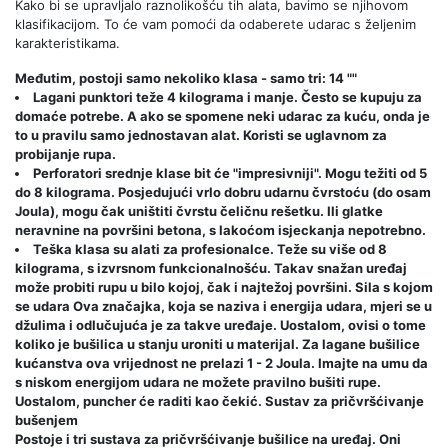
Kako bi se upravljalo raznolikošću tih alata, bavimo se njihovom
klasifikacijom. To će vam pomoći da odaberete udarac s željenim
karakteristikama.
Međutim, postoji samo nekoliko klasa - samo tri: 14 ""
Lagani punktori teže 4 kilograma i manje. Često se kupuju za
domaće potrebe. A ako se spomene neki udarac za kuću, onda je
to u pravilu samo jednostavan alat. Koristi se uglavnom za
probijanje rupa.
Perforatori srednje klase bit će "impresivniji". Mogu težiti od 5
do 8 kilograma. Posjedujući vrlo dobru udarnu čvrstoću (do osam
Joula), mogu čak uništiti čvrstu čeličnu rešetku. Ili glatke
neravnine na površini betona, s lakoćom isjeckanja nepotrebno.
Teška klasa su alati za profesionalce. Teže su više od 8
kilograma, s izvrsnom funkcionalnošću. Takav snažan uređaj
može probiti rupu u bilo kojoj, čak i najtežoj površini. Sila s kojom
se udara Ova značajka, koja se naziva i energija udara, mjeri se u
džulima i odlučujuća je za takve uređaje. Uostalom, ovisi o tome
koliko je bušilica u stanju uroniti u materijal. Za lagane bušilice
kućanstva ova vrijednost ne prelazi 1 - 2 Joula. Imajte na umu da
s niskom energijom udara ne možete pravilno bušiti rupe.
Uostalom, puncher će raditi kao čekić. Sustav za pričvršćivanje
bušenjem
Postoje i tri sustava za pričvršćivanje bušilice na uređaj. Oni