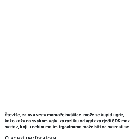
Štoviše, za ovu vrstu montaže bušilice, može se kupiti ugriz,
kako kažu na svakom uglu, za razliku od ugriz za rjeđi SDS max
sustav, koji u nekim malim trgovinama može biti ne susresti se.
O snazi ​​perforatora