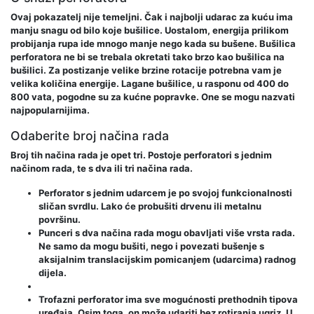
Ovaj pokazatelj nije temeljni. Čak i najbolji udarac za kuću ima
manju snagu od bilo koje bušilice. Uostalom, energija prilikom
probijanja rupa ide mnogo manje nego kada su bušene. Bušilica
perforatora ne bi se trebala okretati tako brzo kao bušilica na
bušilici. Za postizanje velike brzine rotacije potrebna vam je
velika količina energije. Lagane bušilice, u rasponu od 400 do
800 vata, pogodne su za kućne popravke. One se mogu nazvati
najpopularnijima.
Odaberite broj načina rada
Broj tih načina rada je opet tri. Postoje perforatori s jednim
načinom rada, te s dva ili tri načina rada.
Perforator s jednim udarcem je po svojoj funkcionalnosti
sličan svrdlu. Lako će probušiti drvenu ili metalnu
površinu.
Punceri s dva načina rada mogu obavljati više vrsta rada.
Ne samo da mogu bušiti, nego i povezati bušenje s
aksijalnim translacijskim pomicanjem (udarcima) radnog
dijela.
Trofazni perforator ima sve mogućnosti prethodnih tipova
uređaja. Osim toga, on može udariti bez rotiranja ugriz. U