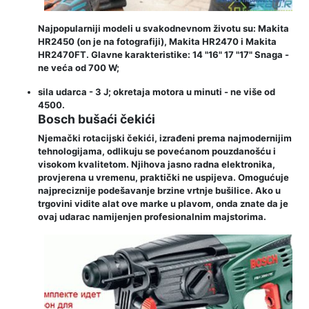
Najpopularniji modeli u svakodnevnom životu su: Makita
HR2450 (on je na fotografiji), Makita HR2470 i Makita
HR2470FT. Glavne karakteristike: 14 "16" 17 "17" Snaga -
ne veća od 700 W;
sila udarca - 3 J; okretaja motora u minuti - ne više od
4500.
Bosch bušaći čekići
Njemački rotacijski čekići, izrađeni prema najmodernijim
tehnologijama, odlikuju se povećanom pouzdanošću i
visokom kvalitetom. Njihova jasno radna elektronika,
provjerena u vremenu, praktički ne uspijeva. Omogućuje
najpreciznije podešavanje brzine vrtnje bušilice. Ako u
trgovini vidite alat ove marke u plavom, onda znate da je
ovaj udarac namijenjen profesionalnim majstorima.