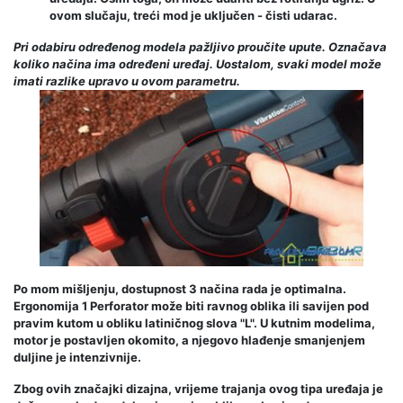
ovom slučaju, treći mod je uključen - čisti udarac.
Pri odabiru određenog modela pažljivo proučite upute. Označava
koliko načina ima određeni uređaj. Uostalom, svaki model može
imati razlike upravo u ovom parametru.
Po mom mišljenju, dostupnost 3 načina rada je optimalna.
Ergonomija 1 Perforator može biti ravnog oblika ili savijen pod
pravim kutom u obliku latiničnog slova "L". U kutnim modelima,
motor je postavljen okomito, a njegovo hlađenje smanjenjem
duljine je intenzivnije.
Zbog ovih značajki dizajna, vrijeme trajanja ovog tipa uređaja je