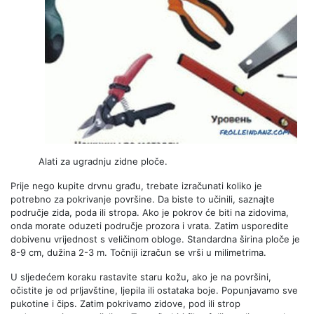
Alati za ugradnju zidne ploče.
Prije nego kupite drvnu građu, trebate izračunati koliko je
potrebno za pokrivanje površine. Da biste to učinili, saznajte
područje zida, poda ili stropa. Ako je pokrov će biti na zidovima,
onda morate oduzeti područje prozora i vrata. Zatim usporedite
dobivenu vrijednost s veličinom obloge. Standardna širina ploče je
8-9 cm, dužina 2-3 m. Točniji izračun se vrši u milimetrima.
U sljedećem koraku rastavite staru kožu, ako je na površini,
očistite je od prljavštine, ljepila ili ostataka boje. Popunjavamo sve
pukotine i čips. Zatim pokrivamo zidove, pod ili strop