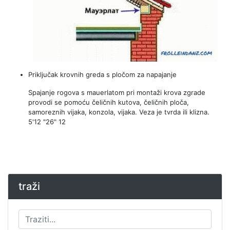
Priključak krovnih greda s pločom za napajanje
Spajanje rogova s ​​mauerlatom pri montaži krova zgrade
provodi se pomoću čeličnih kutova, čeličnih ploča,
samoreznih vijaka, konzola, vijaka. Veza je tvrda ili klizna.
5'12 "26" 12
traži