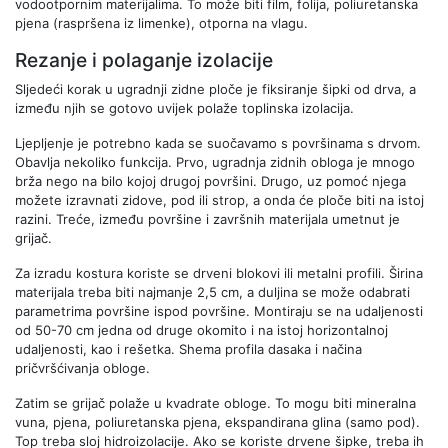
vodootpornim materijalima. To može biti film, folija, poliuretanska
pjena (raspršena iz limenke), otporna na vlagu.
Rezanje i polaganje izolacije
Sljedeći korak u ugradnji zidne ploče je fiksiranje šipki od drva, a
između njih se gotovo uvijek polaže toplinska izolacija.
Ljepljenje je potrebno kada se suočavamo s površinama s drvom.
Obavlja nekoliko funkcija. Prvo, ugradnja zidnih obloga je mnogo
brža nego na bilo kojoj drugoj površini. Drugo, uz pomoć njega
možete izravnati zidove, pod ili strop, a onda će ploče biti na istoj
razini. Treće, između površine i završnih materijala umetnut je
grijač.
Za izradu kostura koriste se drveni blokovi ili metalni profili. Širina
materijala treba biti najmanje 2,5 cm, a duljina se može odabrati
parametrima površine ispod površine. Montiraju se na udaljenosti
od 50-70 cm jedna od druge okomito i na istoj horizontalnoj
udaljenosti, kao i rešetka. Shema profila dasaka i načina
pričvršćivanja obloge.
Zatim se grijač polaže u kvadrate obloge. To mogu biti mineralna
vuna, pjena, poliuretanska pjena, ekspandirana glina (samo pod).
Top treba sloj hidroizolacije. Ako se koriste drvene šipke, treba ih