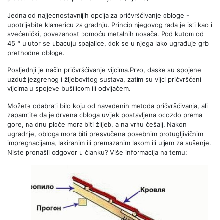
Jedna od najjednostavnijih opcija za pričvršćivanje obloge -
upotrijebite klamericu za gradnju. Princip njegovog rada je isti kao i
svećenički, povezanost pomoću metalnih nosača. Pod kutom od
45 ° u utor se ubacuju spajalice, dok se u njega lako ugrađuje grb
prethodne obloge.
Posljednji je način pričvršćivanje vijcima.Prvo, daske su spojene
uzduž jezgrenog i žljebovitog sustava, zatim su vijci pričvršćeni
vijcima u spojeve bušilicom ili odvijačem.
Možete odabrati bilo koju od navedenih metoda pričvršćivanja, ali
zapamtite da je drvena obloga uvijek postavljena odozdo prema
gore, na dnu ploče mora biti žlijeb, a na vrhu češalj. Nakon
ugradnje, obloga mora biti presvučena posebnim protugljivičnim
impregnacijama, lakiranim ili premazanim lakom ili uljem za sušenje.
Niste pronašli odgovor u članku? Više informacija na temu: