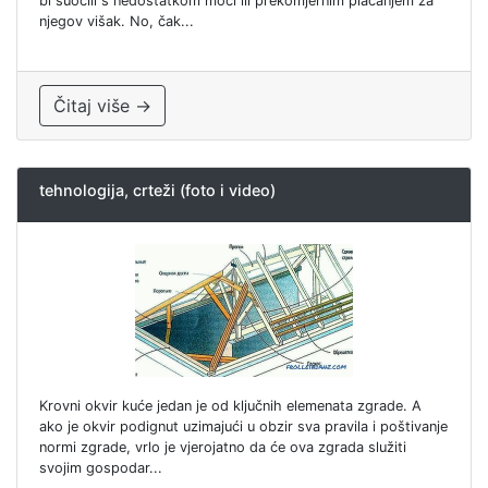
bi suočili s nedostatkom moći ili prekomjernim plaćanjem za
njegov višak. No, čak...
Čitaj više →
tehnologija, crteži (foto i video)
Krovni okvir kuće jedan je od ključnih elemenata zgrade. A
ako je okvir podignut uzimajući u obzir sva pravila i poštivanje
normi zgrade, vrlo je vjerojatno da će ova zgrada služiti
svojim gospodar...