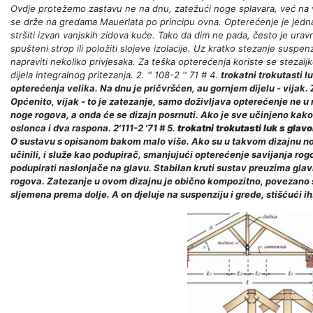
Ovdje protežemo zastavu ne na dnu, zatežući noge splavara, već na 
se drže na gredama Mauerlata po principu ovna. Opterećenje je jednak
stršiti izvan vanjskih zidova kuće. Tako da dim ne pada, često je ura
spušteni strop ili položiti slojeve izolacije. Uz kratko stezanje suspen
napraviti nekoliko privjesaka. Za teška opterećenja koriste se stezalj
dijela integralnog pritezanja. 2. '' 108-2 '' 71 # 4.
trokatni trokutasti 
opterećenja velika. Na dnu je pričvršćen, au gornjem dijelu - vijak
Općenito, vijak - to je zatezanje, samo doživljava opterećenje ne u n
noge rogova, a onda će se dizajn posrnuti. Ako je sve učinjeno kako 
oslonca i dva raspona. 2'111-2 '71 # 5.
trokatni trokutasti luk s gla
O sustavu s opisanom bakom malo više. Ako su u takvom dizajnu nog
učinili, i služe kao podupirač, smanjujući opterećenje savijanja ro
podupirati naslonjače na glavu. Stabilan kruti sustav preuzima gla
rogova. Zatezanje u ovom dizajnu je obično kompozitno, povezano s 
sljemena prema dolje. A on djeluje na suspenziju i grede, stišćući ih