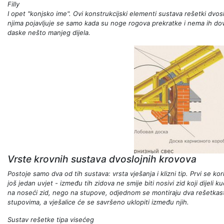
Filly
I opet "konjsko ime". Ovi konstrukcijski elementi sustava rešetki dvo
njima pojavljuje se samo kada su noge rogova prekratke i nema ih dov
daske nešto manjeg dijela.
Vrste krovnih sustava dvoslojnih krovova
Postoje samo dva od tih sustava: vrsta vješanja i klizni tip. Prvi se kor
još jedan uvjet - između tih zidova ne smije biti nosivi zid koji dijeli k
na noseći zid, nego na stupove, odjednom se montiraju dva rešetkas
stupovima, a vješalice će se savršeno uklopiti između njih.
Sustav rešetke tipa visećeg