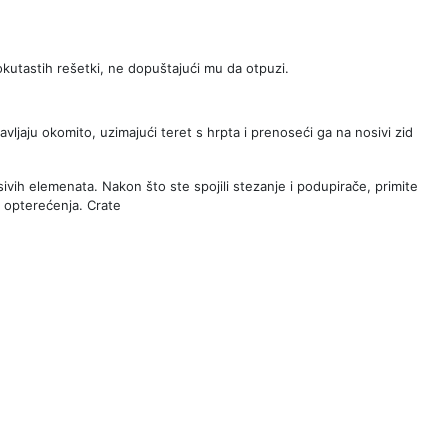
okutastih rešetki, ne dopuštajući mu da otpuzi.
tavljaju okomito, uzimajući teret s hrpta i prenoseći ga na nosivi zid
ivih elemenata. Nakon što ste spojili stezanje i podupirače, primite
a opterećenja. Crate