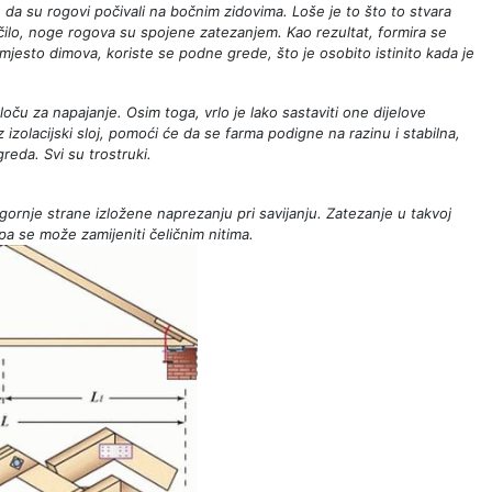
da su rogovi počivali na bočnim zidovima. Loše je to što to stvara
čilo, noge rogova su spojene zatezanjem. Kao rezultat, formira se
mjesto dimova, koriste se podne grede, što je osobito istinito kada je
ču za napajanje. Osim toga, vrlo je lako sastaviti one dijelove
izolacijski sloj, pomoći će da se farma podigne na razinu i stabilna,
reda. Svi su trostruki.
e gornje strane izložene naprezanju pri savijanju. Zatezanje u takvoj
pa se može zamijeniti čeličnim nitima.