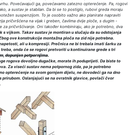
vrhu. Povećavajući ga, povećavamo zatezno opterećenje. Pa, rogovi
o, a sustav je stabilan. Da bi se to postiglo, rubovi greda moraju
vnotežen suspenzijom. To je osobito važno ako planirate napraviti
zija pričvršćena na vijak i greben, čavlima dvije ploče, s dugim -
ke za pričvršćivanje. Oni također kombiniraju, ako je potrebno, dva
luk s vijkom. Takav sustav je montiran u slučaju da su odstojanja
. Zbog ove konstrukcije montažna ploča na zid nije potrebna.
apetosti, ali u kompresiji. Prečnica ne bi trebala imati šarku za
treba, onda će se rogovi pretvoriti u kontinuirane grede s tri
vom, dopunjen potpornjima.
e rogova dovoljno dugačke, morate ih poduprijeti. Da biste to
gova. Za viseći sustav nema potpornog zida, pa je potrebno
vno opterećenje na svom gornjem dijelu, ne dovodeći ga na dno
prirubom. Oslanjajući se na ovratnik glavice, povlači čvor
.