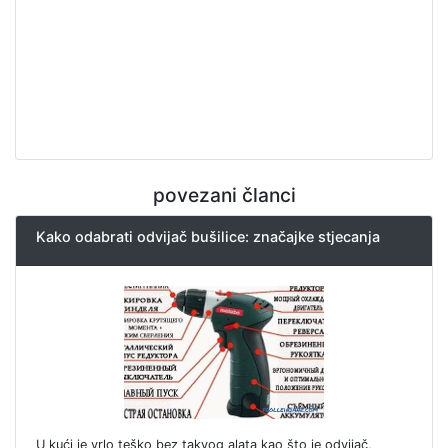
povezani članci
Kako odabrati odvijač bušilice: značajke stjecanja
U kući je vrlo teško bez takvog alata kao što je odvijač,