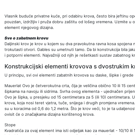
Vlasnik buduće privatne kuće, pri odabiru krova, često bira jeftinu op
pouzdan, izdržljiv i pruža dobru zaštitu od lošeg vremena. Uzmite u o
element njegovog dizajna.
Sve o zabatnom krovu
Daljinski krov je krov u kojem su dva pravokutna ravna kosa spojena
trokutasti otvori. Gables su umetnuti tamo. Da bi konstrukcija bila jak
i potporni elementi. Najvažniji od njih je rešetkasti sustav zabatnog 
Konstrukcijski elementi krovova s ​​dvostrukim
U principu, svi ovi elementi zabatnih krovova su daske, šipke i grede raz
Mauerlat Ovo je četverokutna crta, čija je veličina obično 10 ili 15 ce
šipkama na navoju ili sidrima. Svrha ovog elementa - ujednačen prije
Ovo je šipka, u presjeku od 15 centimetara za 5 (ili 10) centimetara. 
krova, koja nosi teret vjetra, tuče, snijega i drugih promjena vreme
su u koracima od 0,6 do 1,2 metra. Što je krov veći, to je ta udaljen
ovisit će o značajkama dizajna korištenog krova.
Stope
Kvadratića za ovaj element ima isti odjeljak kao za mauerlat - 10/10 il