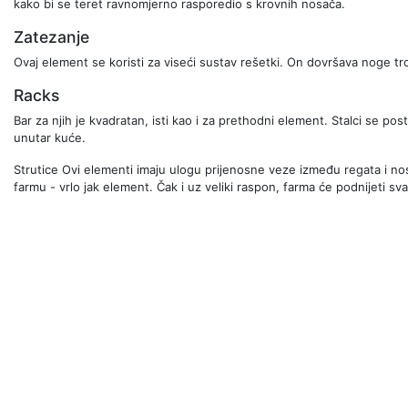
kako bi se teret ravnomjerno rasporedio s krovnih nosača.
Zatezanje
Ovaj element se koristi za viseći sustav rešetki. On dovršava noge tr
Racks
Bar za njih je kvadratan, isti kao i za prethodni element. Stalci se pos
unutar kuće.
Strutice Ovi elementi imaju ulogu prijenosne veze između regata i nos
farmu - vrlo jak element. Čak i uz veliki raspon, farma će podnijeti sv