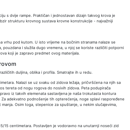
ciju s dvije rampe. Praktičan i jednostavan dizajn takvog krova je
bzir strukturu krovnog sustava krovne konstrukcije - najvažniji
 na vrhu pod kutom. U isto vrijeme na bočnim stranama nalaze se
a, pouzdana i služila dugo vremena, u njoj se koriste različiti potporni
krova koji je zapravo predmet ovog materijala.
 krovom
ličitih duljina, oblika i profila. Smatrajte ih u redu.
ntimetara. Nalazi se uz svaku od zidova ležaja, pričvršćena na njih sa
nos tereta od nogu rogova do nosivih zidova. Peta podupirača
Upravo iz takvih elemenata sastavljena je naša trokutasta kontura
na. Za adekvatno podnošenje tih opterećenja, noge splavi raspoređene
ost manja. Osim toga, stepenice za spuštanje, u nekim slučajevima,
i 15/15 centimetara. Postavljen je vodoravno na unutarnji noseći zid