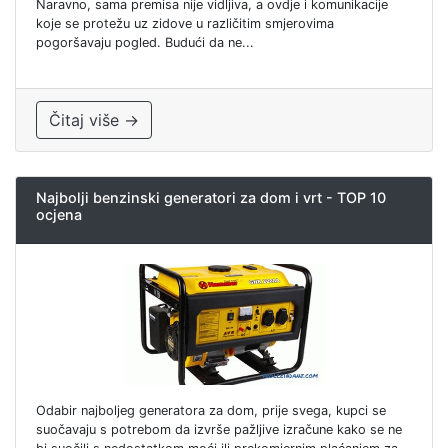
Naravno, sama premisa nije vidljiva, a ovdje i komunikacije
koje se protežu uz zidove u različitim smjerovima
pogoršavaju pogled. Budući da ne...
Čitaj više →
Najbolji benzinski generatori za dom i vrt - TOP 10
ocjena
Odabir najboljeg generatora za dom, prije svega, kupci se
suočavaju s potrebom da izvrše pažljive izračune kako se ne