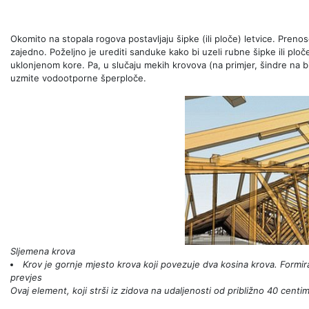
Okomito na stopala rogova postavljaju šipke (ili ploče) letvice. Prenos
zajedno. Poželjno je urediti sanduke kako bi uzeli rubne šipke ili ploč
uklonjenom kore. Pa, u slučaju mekih krovova (na primjer, šindre na bi
uzmite vodootporne šperploče.
Sljemena krova
Krov je gornje mjesto krova koji povezuje dva kosina krova. Formi
prevjes
Ovaj element, koji strši iz zidova na udaljenosti od približno 40 centi