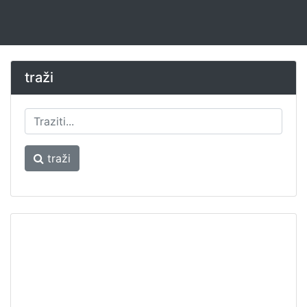
traži
traži