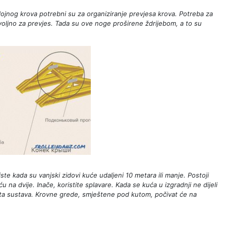
slojnog krova potrebni su za organiziranje prevjesa krova. Potreba za
oljno za prevjes. Tada su ove noge proširene ždrijebom, a to su
iste kada su vanjski zidovi kuće udaljeni 10 metara ili manje. Postoji
uću na dvije. Inače, koristite splavare. Kada se kuća u izgradnji ne dijeli
ta sustava. Krovne grede, smještene pod kutom, počivat će na