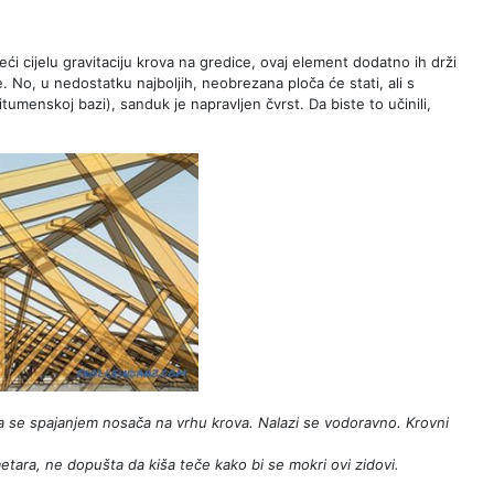
eći cijelu gravitaciju krova na gredice, ovaj element dodatno ih drži
e. No, u nedostatku najboljih, neobrezana ploča će stati, ali s
tumenskoj bazi), sanduk je napravljen čvrst. Da biste to učinili,
ra se spajanjem nosača na vrhu krova. Nalazi se vodoravno. Krovni
metara, ne dopušta da kiša teče kako bi se mokri ovi zidovi.