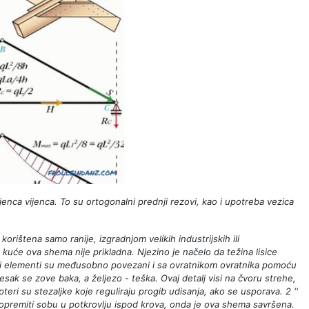
jenca vijenca. To su ortogonalni prednji rezovi, kao i upotreba vezica
 korištena samo ranije, izgradnjom velikih industrijskih ili
kuće ova shema nije prikladna. Njezino je načelo da težina lisice
vi elementi su međusobno povezani i sa ovratnikom ovratnika pomoću
vjesak se zove baka, a željezo - teška. Ovaj detalj visi na čvoru strehe,
teri su stezaljke koje reguliraju progib udisanja, ako se usporava. 2 ''
 opremiti sobu u potkrovlju ispod krova, onda je ova shema savršena.