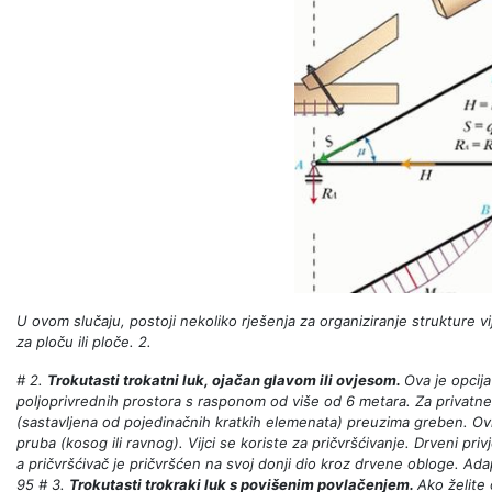
U ovom slučaju, postoji nekoliko rješenja za organiziranje strukture vi
za ploču ili ploče. 2.
# 2.
Trokutasti trokatni luk, ojačan glavom ili ovjesom.
Ova je opcija
poljoprivrednih prostora s rasponom od više od 6 metara. Za privatne 
(sastavljena od pojedinačnih kratkih elemenata) preuzima greben. O
pruba (kosog ili ravnog). Vijci se koriste za pričvršćivanje. Drveni pri
a pričvršćivač je pričvršćen na svoj donji dio kroz drvene obloge. Adap
95
# 3.
Trokutasti trokraki luk s povišenim povlačenjem.
Ako želite