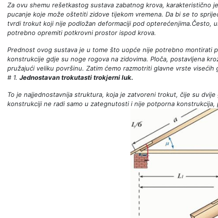
Za ovu shemu rešetkastog sustava zabatnog krova, karakteristično je 
pucanje koje može oštetiti zidove tijekom vremena. Da bi se to sprije
tvrdi trokut koji nije podložan deformaciji pod opterećenjima.Često, u
potrebno opremiti potkrovni prostor ispod krova.
Prednost ovog sustava je u tome što uopće nije potrebno montirati plo
konstrukcije gdje su noge rogova na zidovima. Ploča, postavljena kroz 
pružajući veliku površinu. Zatim ćemo razmotriti glavne vrste visećih g
# 1.
Jednostavan trokutasti trokjerni luk.
To je najjednostavnija struktura, koja je zatvoreni trokut, čije su dvij
konstrukciji ne radi samo u zategnutosti i nije potporna konstrukcija, 