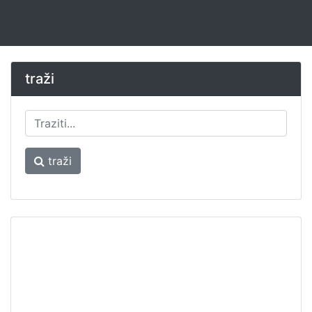
traži
traži