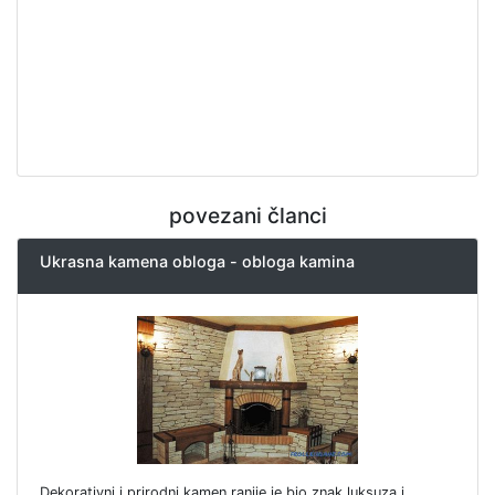
povezani članci
Ukrasna kamena obloga - obloga kamina
Dekorativni i prirodni kamen ranije je bio znak luksuza i