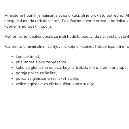
Minijaturni hodnik je najmanja soba u kući, ali je prokleto potrebno. A
omogućiti mu da radi non-stop. Pokušajmo stvoriti ormar u hodniku vla
kopiranje europskih opcija.
Mali ormar je idealna opcija za mali hodnik, budući da namještaj ostav
Razmislite o minimalnim zahtjevima koje bi kabinet trebao ispuniti u h
kompaktnost,
prisutnost šipke za vješalice,
kuke za glomazna odjeća, koja bi trebala biti u brzom pristupu,
gornja polica za šešire,
polica za glomazne (zimske) cipele,
veliko ogledalo za cijelu dužinu konstrukcije.