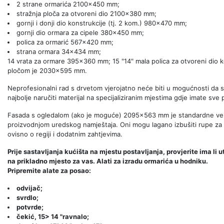
2 strane ormarića 2100x450 mm;
stražnja ploča za otvoreni dio 2100x380 mm;
gornji i donji dio konstrukcije (tj. 2 kom.) 980x470 mm;
gornji dio ormara za cipele 380x450 mm;
polica za ormarić 567x420 mm;
strana ormara 34x434 mm;
14 vrata za ormare 395x360 mm; 15 "14" mala polica za otvoreni dio 
pločom je 2030x595 mm.
Neprofesionalni rad s drvetom vjerojatno neće biti u mogućnosti da s
najbolje naručiti materijal na specijaliziranim mjestima gdje imate sve
Fasada s ogledalom (ako je moguće) 2095x563 mm je standardne veliči
proizvodnjom uredskog namještaja. Oni mogu lagano izbušiti rupe za r
ovisno o regiji i dodatnim zahtjevima.
Prije sastavljanja kućišta na mjestu postavljanja, provjerite ima li 
na prikladno mjesto za vas. Alati za izradu ormarića u hodniku.
Pripremite alate za posao:
odvijač;
svrdlo;
potvrde;
čekić, 15> 14 "ravnalo;