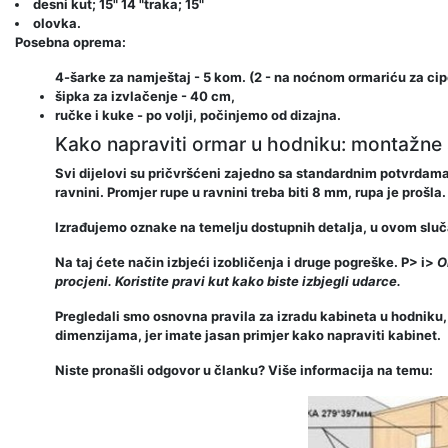
desni kut; 15" 14 "traka; 15"
olovka.
Posebna oprema:
4-šarke za namještaj - 5 kom. (2 - na noćnom ormariću za cipe
šipka za izvlačenje - 40 cm,
ručke i kuke - po volji, počinjemo od dizajna.
Kako napraviti ormar u hodniku: montažn
Svi dijelovi su pričvršćeni zajedno sa standardnim potvrdama (
ravnini. Promjer rupe u ravnini treba biti 8 mm, rupa je prošl
Izrađujemo oznake na temelju dostupnih detalja, u ovom sluča
Na taj ćete način izbjeći izobličenja i druge pogreške. P> i>
O
procjeni. Koristite pravi kut kako biste izbjegli udarce.
Pregledali smo osnovna pravila za izradu kabineta u hodniku,
dimenzijama, jer imate jasan primjer kako napraviti kabinet.
Niste pronašli odgovor u članku? Više informacija na temu: