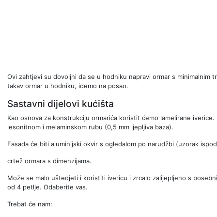
Ovi zahtjevi su dovoljni da se u hodniku napravi ormar s minimalnim 
takav ormar u hodniku, idemo na posao.
Sastavni dijelovi kućišta
Kao osnova za konstrukciju ormarića koristit ćemo lamelirane iverice. N
lesonitnom i melaminskom rubu (0,5 mm ljepljiva baza).
Fasada će biti aluminijski okvir s ogledalom po narudžbi (uzorak ispod
crtež ormara s dimenzijama.
Može se malo uštedjeti i koristiti ivericu i zrcalo zalijepljeno s poseb
od 4 petlje. Odaberite vas.
Trebat će nam: