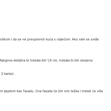
troškom i da se ne preoptereti kuća s odjećom. Ako vam se sviđa
jegova debljina bi trebala biti 1,6 cm, trebala bi biti obojena
 3 šarke).
nim ljepilom kao fasadu. Ova fasada će biti vrlo teška i trebat će više