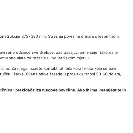
konstrukcije 375x380 mm. Stražnja površina ormara s lesonitnom
avršeno odsječe sve dijelove, zadržavajući dimenzije, tako da je
 potrebne alate za rezanje u industrijskom mjerilu.
ne. Za njega možete kontaktirati bilo koju tvrtku koja se bavi
učku i šarke. Cijena takve fasade u prosjeku iznosi 50-60 dolara,
utičnica i prekidača iza njegove površine. Ako ih ima, premjestite ih