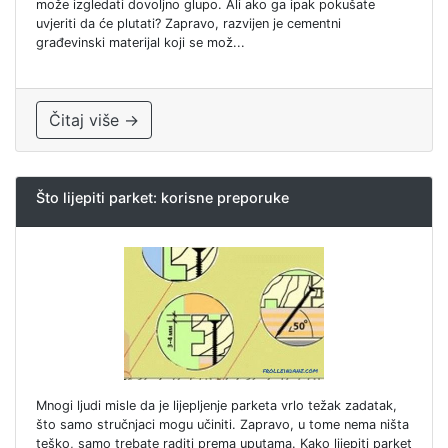
može izgledati dovoljno glupo. Ali ako ga ipak pokušate
uvjeriti da će plutati? Zapravo, razvijen je cementni
građevinski materijal koji se mož...
Čitaj više →
Što lijepiti parket: korisne preporuke
Mnogi ljudi misle da je lijepljenje parketa vrlo težak zadatak,
što samo stručnjaci mogu učiniti. Zapravo, u tome nema ništa
teško, samo trebate raditi prema uputama. Kako lijepiti parket