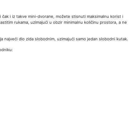
li čak i iz takve mini-dvorane, možete stisnuti maksimalnu korist i
stitim rukama, uzimajući u obzir minimalnu količinu prostora, a ne
lja najveći dio zida slobodnim, uzimajući samo jedan slobodni kutak.
odniku: