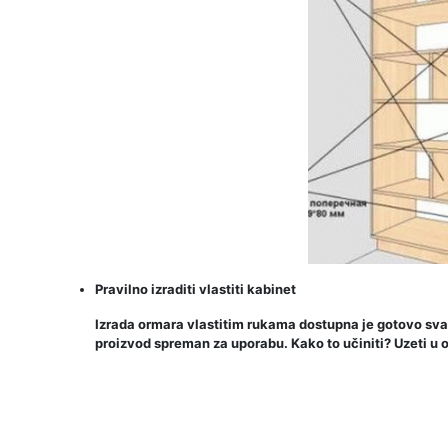
Pravilno izraditi vlastiti kabinet
Izrada ormara vlastitim rukama dostupna je gotovo svako
proizvod spreman za uporabu. Kako to učiniti? Uzeti u o