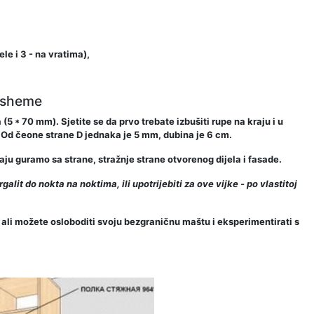
le i 3 - na vratima),
e sheme
5 * 70 mm). Sjetite se da prvo trebate izbušiti rupe na kraju i u
a. Od čeone strane D jednaka je 5 mm, dubina je 6 cm.
ju guramo sa strane, stražnje strane otvorenog dijela i fasade.
rgalit do nokta na noktima, ili upotrijebiti za ove vijke - po vlastitoj
 ali možete osloboditi svoju bezgraničnu maštu i eksperimentirati s