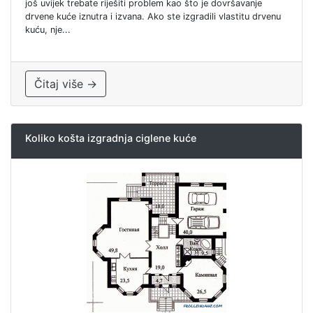
još uvijek trebate riješiti problem kao što je dovršavanje
drvene kuće iznutra i izvana. Ako ste izgradili vlastitu drvenu
kuću, nje...
Čitaj više →
Koliko košta izgradnja ciglene kuće