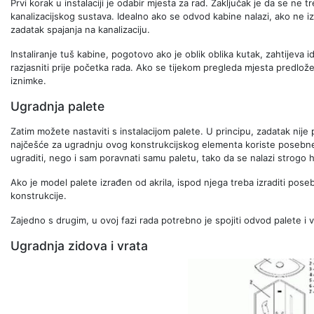
Prvi korak u instalaciji je odabir mjesta za rad. Zaključak je da se n
kanalizacijskog sustava. Idealno ako se odvod kabine nalazi, ako ne i
zadatak spajanja na kanalizaciju.
Instaliranje tuš kabine, pogotovo ako je oblik oblika kutak, zahtijeva 
razjasniti prije početka rada. Ako se tijekom pregleda mjesta predložen
iznimke.
Ugradnja palete
Zatim možete nastaviti s instalacijom palete. U principu, zadatak nije 
najčešće za ugradnju ovog konstrukcijskog elementa koriste posebn
ugraditi, nego i sam poravnati samu paletu, tako da se nalazi strogo 
Ako je model palete izrađen od akrila, ispod njega treba izraditi pose
konstrukcije.
Zajedno s drugim, u ovoj fazi rada potrebno je spojiti odvod palete i v
Ugradnja zidova i vrata