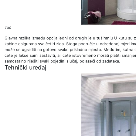
Tuš
Glavna razlika između opcija jedni od drugih je u tuširanju U kutu su zi
kabine osigurana sva četiri zida. Stoga područje u određenoj mjeri ima
može se ugraditi na gotovo svako prikladno mjesto. Međutim, kutna op
ćete je lakše sami sastaviti, ali ćete istovremeno morati platiti sma
samostalno riješiti svaki pojedini slučaj, polazeći od zadataka.
Tehnički uređaj