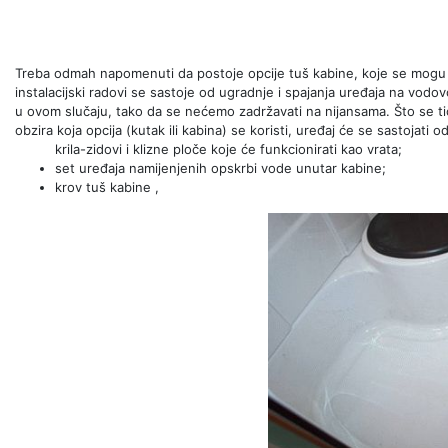
Treba odmah napomenuti da postoje opcije tuš kabine, koje se mogu na
instalacijski radovi se sastoje od ugradnje i spajanja uređaja na vodo
u ovom slučaju, tako da se nećemo zadržavati na nijansama. Što se ti
obzira koja opcija (kutak ili kabina) se koristi, uređaj će se sastojati 
krila-zidovi i klizne ploče koje će funkcionirati kao vrata;
set uređaja namijenjenih opskrbi vode unutar kabine;
krov tuš kabine ,