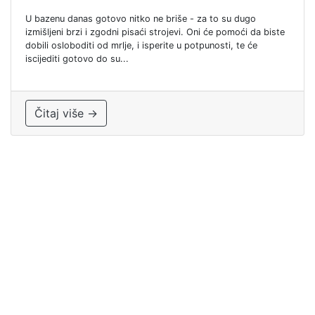
U bazenu danas gotovo nitko ne briše - za to su dugo
izmišljeni brzi i zgodni pisaći strojevi. Oni će pomoći da biste
dobili osloboditi od mrlje, i isperite u potpunosti, te će
iscijediti gotovo do su...
Čitaj više →