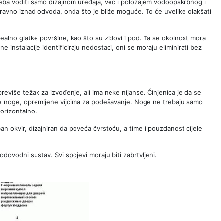
e treba voditi samo dizajnom uređaja, već i položajem vodoopskrbnog i
zravno iznad odvoda, onda što je bliže moguće. To će uvelike olakšati
idealno glatke površine, kao što su zidovi i pod. Ta se okolnost mora
e instalacije identificiraju nedostaci, oni se moraju eliminirati bez
previše težak za izvođenje, ali ima neke nijanse. Činjenica je da se
e noge, opremljene vijcima za podešavanje. Noge ne trebaju samo
horizontalno.
ban okvir, dizajniran da poveća čvrstoću, a time i pouzdanost cijele
odovodni sustav. Svi spojevi moraju biti zabrtvljeni.