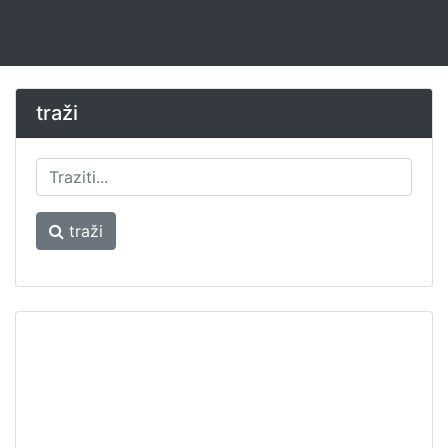
traži
traži