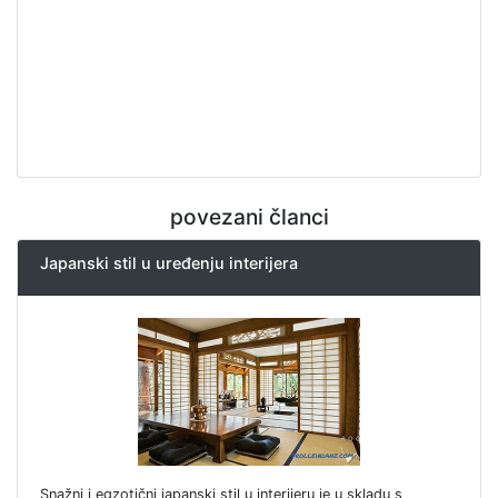
povezani članci
Japanski stil u uređenju interijera
Snažni i egzotični japanski stil u interijeru je u skladu s