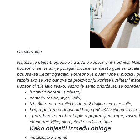
Označavanje
Najteže je objesiti ogledalo na zidu u kupaonici ili hodnika. Najb
kupaonici se ne smije polagati pločice na mjestu gdje su zrcala 
pokušavati lijepiti ogledalo. Potrebno je bušiti rupe u pločici i
razbiti ako se kao osnova za proizvodnju koriste kvalitetni mater
kupaonici nije jako teško. Važno je samo pridržavati se određen
ispravno određuju mjesto;
pomoću razine, mjeri liniju;
izbušiti rupe u pločici i zidu duž duljine ucrtane linije;
broj rupa treba odgovarati broju pričvršćivača na zrcalu, nj
, potrebno je umetnuti tiple u pripremljene rupe, zavrnuti
elemente: vijke, sidra, čekić, bušilicu, tiple.
Kako objesiti između obloge
instalacijske sheme