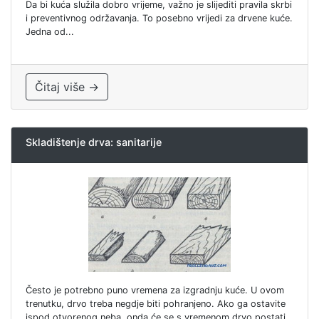
Da bi kuća služila dobro vrijeme, važno je slijediti pravila skrbi
i preventivnog održavanja. To posebno vrijedi za drvene kuće.
Jedna od...
Čitaj više →
Skladištenje drva: sanitarije
Često je potrebno puno vremena za izgradnju kuće. U ovom
trenutku, drvo treba negdje biti pohranjeno. Ako ga ostavite
ispod otvorenog neba, onda će se s vremenom drvo postati