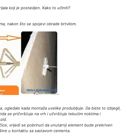
jala koji je postavljen. Kako to učiniti?
tima, nakon što se spojevi obrade brtvilom.
la, ogledalo kada montaža uvelike produbljuje. Da biste to izbjegli,
zida se pričvršćuje na vrh i učvršćuje tekućim noktima i
ozid.
čice, vrijedi se pobrinuti da unutarnji element bude prekriven
ovršine u kontaktu sa sastavom cementa.