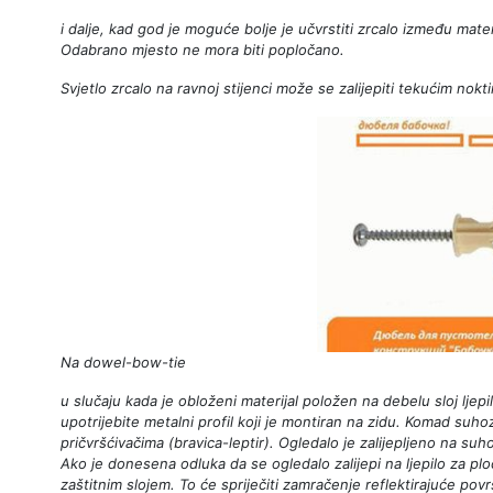
i dalje, kad god je moguće bolje je učvrstiti zrcalo između materi
Odabrano mjesto ne mora biti popločano.
Svjetlo zrcalo na ravnoj stijenci može se zalijepiti tekućim nok
Na dowel-bow-tie
u slučaju kada je obloženi materijal položen na debelu sloj ljepi
upotrijebite metalni profil koji je montiran na zidu. Komad suho
pričvršćivačima (bravica-leptir). Ogledalo je zalijepljeno na suh
Ako je donesena odluka da se ogledalo zalijepi na ljepilo za plo
zaštitnim slojem. To će spriječiti zamračenje reflektirajuće p