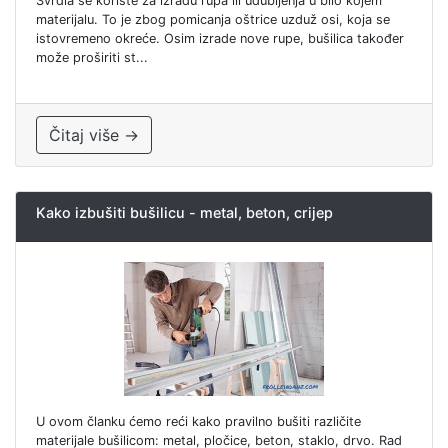
Svrdla se koriste za izradu rupa ili udubljenja u bilo kojem
materijalu. To je zbog pomicanja oštrice uzduž osi, koja se
istovremeno okreće. Osim izrade nove rupe, bušilica također
može proširiti st...
Čitaj više →
Kako izbušiti bušilicu - metal, beton, crijep
U ovom članku ćemo reći kako pravilno bušiti različite
materijale bušilicom: metal, pločice, beton, staklo, drvo. Rad