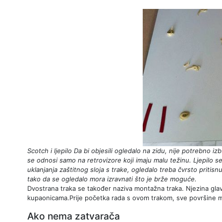
Scotch i ljepilo
Da bi objesili ogledalo na zidu, nije potrebno izb
se odnosi samo na retrovizore koji imaju malu težinu. Ljepilo s
uklanjanja zaštitnog sloja s trake, ogledalo treba čvrsto pritisn
tako da se ogledalo mora izravnati što je brže moguće.
Dvostrana traka se također naziva montažna traka. Njezina glav
kupaonicama.Prije početka rada s ovom trakom, sve površine mora
Ako nema zatvarača