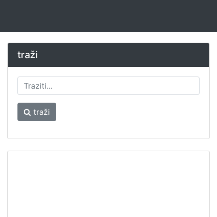
traži
traži