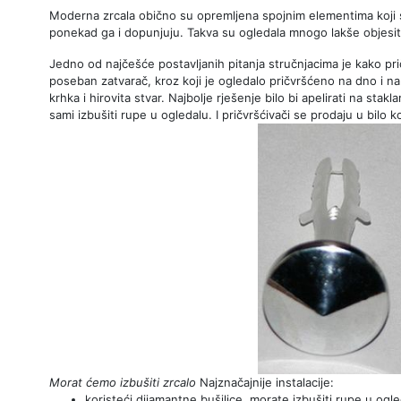
Moderna zrcala obično su opremljena spojnim elementima koji 
ponekad ga i dopunjuju. Takva su ogledala mnogo lakše objesit
Jedno od najčešće postavljanih pitanja stručnjacima je kako pri
poseban zatvarač, kroz koji je ogledalo pričvršćeno na dno i na
krhka i hirovita stvar. Najbolje rješenje bilo bi apelirati na sta
sami izbušiti rupe u ogledalu. I pričvršćivači se prodaju u bilo ko
Morat ćemo izbušiti zrcalo
Najznačajnije instalacije:
koristeći dijamantne bušilice, morate izbušiti rupe u ogle