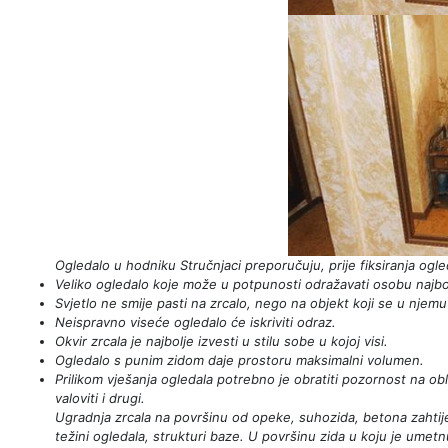
Ogledalo u hodniku
Stručnjaci preporučuju, prije fiksiranja ogl
Veliko ogledalo koje može u potpunosti odražavati osobu najbol
Svjetlo ne smije pasti na zrcalo, nego na objekt koji se u njem
Neispravno viseće ogledalo će iskriviti odraz.
Okvir zrcala je najbolje izvesti u stilu sobe u kojoj visi.
Ogledalo s punim zidom daje prostoru maksimalni volumen.
Prilikom vješanja ogledala potrebno je obratiti pozornost na obl
valoviti i drugi.
Ugradnja zrcala na površinu od opeke, suhozida, betona zahtijeva 
težini ogledala, strukturi baze. U površinu zida u koju je umetnu