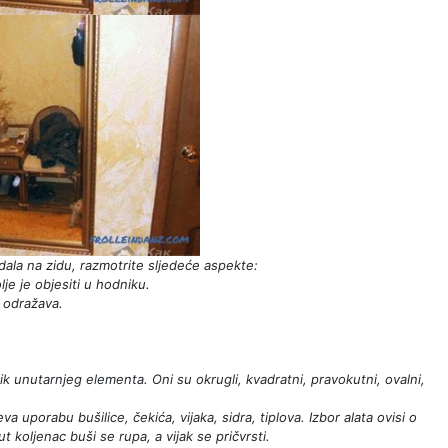
edala na zidu, razmotrite sljedeće aspekte:
je je objesiti u hodniku.
u odražava.
ik unutarnjeg elementa. Oni su okrugli, kvadratni, pravokutni, ovalni,
uporabu bušilice, čekića, vijaka, sidra, tiplova. Izbor alata ovisi o
t koljenac buši se rupa, a vijak se pričvrsti.