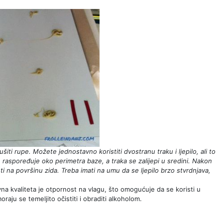
ušiti rupe. Možete jednostavno koristiti dvostranu traku i ljepilo, ali to
e raspoređuje oko perimetra baze, a traka se zalijepi u sredini. Nakon
uti na površinu zida. Treba imati na umu da se ljepilo brzo stvrdnjava,
na kvaliteta je otpornost na vlagu, što omogućuje da se koristi u
ju se temeljito očistiti i obraditi alkoholom.