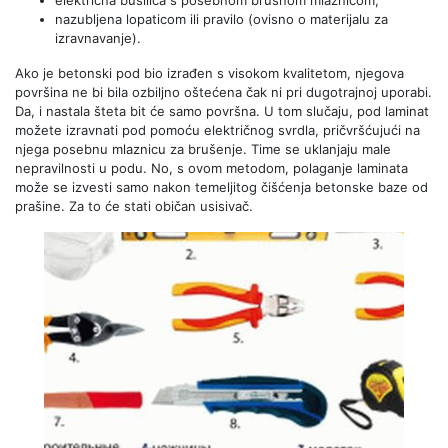
električna bušilica s posebnom brusnom mlaznicom;
nazubljena lopaticom ili pravilo (ovisno o materijalu za
izravnavanje).
Ako je betonski pod bio izrađen s visokom kvalitetom, njegova
površina ne bi bila ozbiljno oštećena čak ni pri dugotrajnoj uporabi.
Da, i nastala šteta bit će samo površna. U tom slučaju, pod laminat
možete izravnati pod pomoću električnog svrdla, pričvršćujući na
njega posebnu mlaznicu za brušenje. Time se uklanjaju male
nepravilnosti u podu. No, s ovom metodom, polaganje laminata
može se izvesti samo nakon temeljitog čišćenja betonske baze od
prašine. Za to će stati običan usisivač.