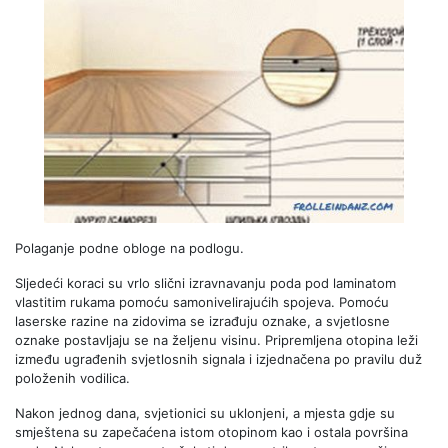
Polaganje podne obloge na podlogu.
Sljedeći koraci su vrlo slični izravnavanju poda pod laminatom
vlastitim rukama pomoću samonivelirajućih spojeva. Pomoću
laserske razine na zidovima se izrađuju oznake, a svjetlosne
oznake postavljaju se na željenu visinu. Pripremljena otopina leži
između ugrađenih svjetlosnih signala i izjednačena po pravilu duž
položenih vodilica.
Nakon jednog dana, svjetionici su uklonjeni, a mjesta gdje su
smještena su zapečaćena istom otopinom kao i ostala površina