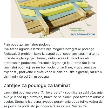
Plan poda za laminatne podove.
Kvalitetna ugradnja laminata nije moguća bez glatke podloge.
Rješavajući problem kako izravnati pod ispod laminata, imajte na
umu da je glatkiji i jači temelj, dulje će vas kuća oduševiti
prekrasnim podovima. Paradoks izgradnje je u tome što je za
laminatni pod, koji se ne boji vode, prljavštine, vruće sunčeve
svjetlosti, prolivene kipuće vode ili pale opuške cigarete, razlika u
visini od više od 2 mm opasna.
Zahtjev za podlogu za laminat
Laminatni pod ima svoje "Ahilove pete" - spojnice za zaključavanje.
Ako je ispod njih praznina, brave će se slomiti pod težinom odrasle
osobe. Stoga je ispravna izvedba poravnanja poda toliko važna da
se površina poda što je moguće duže očuva. Sustav za