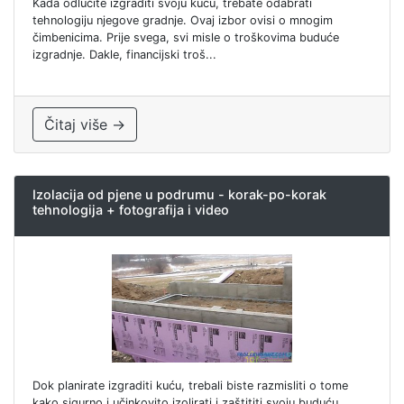
Kada odlučite izgraditi svoju kuću, trebate odabrati
tehnologiju njegove gradnje. Ovaj izbor ovisi o mnogim
čimbenicima. Prije svega, svi misle o troškovima buduće
izgradnje. Dakle, financijski troš...
Čitaj više →
Izolacija od pjene u podrumu - korak-po-korak
tehnologija + fotografija i video
Dok planirate izgraditi kuću, trebali biste razmisliti o tome
kako sigurno i učinkovito izolirati i zaštititi svoju buduću