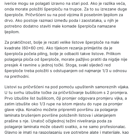
iverice mogu se polagati izravno na stari pod. Ako je razlika veća,
onda morate položiti šperploču na trupce. Za to su izrezane duge
šperploče. Pričvršćeni su na pod vijcima ili posebnim ljepilom za
drvo. Ako postoje razmaci između poda i zaostataka, u njih je
potrebno dodatno staviti male komade šperploča namazane
ljepilom.
Za praktičnost, bolje je rezati velike listove šperploče na male
kvadrate (60x60 cm). Ako tijekom rezanja primijetite da je
šperploča počela piling, bolje je odbaciti takve listove. Prilikom
polaganja ploča od šperploče, morate pažljivo pratiti da nigdje nije
presjek 4 ravnine u jednoj točki. Stoga, svaki sljedeći red
šperploče treba položiti s odstupanjem od najmanje 1/3 u odnosu
na prethodni.
Listovi su pričvršćeni na pod pomoću upuštenih samoreznih vijaka.
U tu svrhu izbušite točke za pričvršćivanje bušilicom s 2 promjera.
Prvo izbušite list bušilicom, čiji promjer odgovara promjeru vijka, a
zatim izbušite oko 1/3 rupe na istom mjestu do rupe za promjer
glave vijka. Konačno možete pripremiti površinu za polaganje
laminata brušenjem površine položenih listova i uklanjanjem
prašine s nje. Unatoč očiglednoj težini niveliranja poda za
polaganje laminata može obaviti svatko, a ne samo profesionalac.
Glavno je imati na raspolaganju sve potrebne alate i materijale, kao