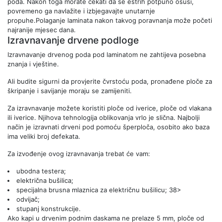
poda. Nakon toga morate čekati da se estrih potpuno osuši,
povremeno ga navlažite i izbjegavajte unutarnje
propuhe.Polaganje laminata nakon takvog poravnanja može početi
najranije mjesec dana.
Izravnavanje drvene podloge
Izravnavanje drvenog poda pod laminatom ne zahtijeva posebna
znanja i vještine.
Ali budite sigurni da provjerite čvrstoću poda, pronađene ploče za
škripanje i savijanje moraju se zamijeniti.
Za izravnavanje možete koristiti ploče od iverice, ploče od vlakana
ili iverice. Njihova tehnologija oblikovanja vrlo je slična. Najbolji
način je izravnati drveni pod pomoću šperploča, osobito ako baza
ima veliki broj defekata.
Za izvođenje ovog izravnavanja trebat će vam:
ubodna testera;
električna bušilica;
specijalna brusna mlaznica za električnu bušilicu; 38>
odvijač;
stupanj konstrukcije.
Ako kapi u drvenim podnim daskama ne prelaze 5 mm, ploče od