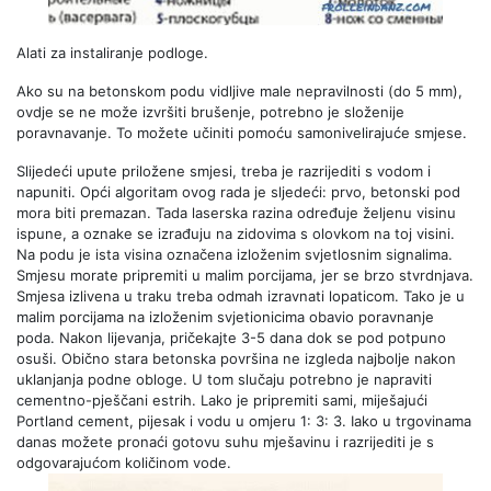
Alati za instaliranje podloge.
Ako su na betonskom podu vidljive male nepravilnosti (do 5 mm),
ovdje se ne može izvršiti brušenje, potrebno je složenije
poravnavanje. To možete učiniti pomoću samonivelirajuće smjese.
Slijedeći upute priložene smjesi, treba je razrijediti s vodom i
napuniti. Opći algoritam ovog rada je sljedeći: prvo, betonski pod
mora biti premazan. Tada laserska razina određuje željenu visinu
ispune, a oznake se izrađuju na zidovima s olovkom na toj visini.
Na podu je ista visina označena izloženim svjetlosnim signalima.
Smjesu morate pripremiti u malim porcijama, jer se brzo stvrdnjava.
Smjesa izlivena u traku treba odmah izravnati lopaticom. Tako je u
malim porcijama na izloženim svjetionicima obavio poravnanje
poda. Nakon lijevanja, pričekajte 3-5 dana dok se pod potpuno
osuši. Obično stara betonska površina ne izgleda najbolje nakon
uklanjanja podne obloge. U tom slučaju potrebno je napraviti
cementno-pješčani estrih. Lako je pripremiti sami, miješajući
Portland cement, pijesak i vodu u omjeru 1: 3: 3. Iako u trgovinama
danas možete pronaći gotovu suhu mješavinu i razrijediti je s
odgovarajućom količinom vode.