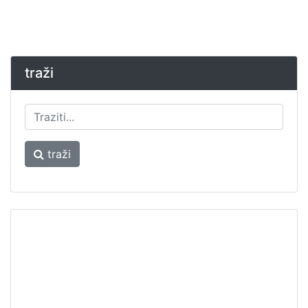
traži
traži