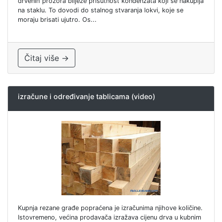
drvenih prozora bilježe prisutnost kondenzata koji se nakuplja
na staklu. To dovodi do stalnog stvaranja lokvi, koje se
moraju brisati ujutro. Os...
Čitaj više →
izračune i određivanje tablicama (video)
Kupnja rezane građe popraćena je izračunima njihove količine.
Istovremeno, većina prodavača izražava cijenu drva u kubnim