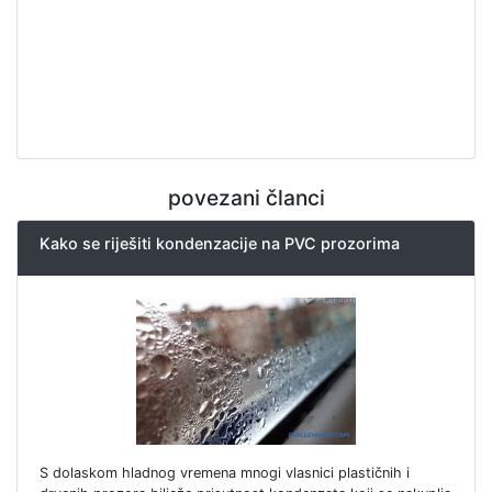
povezani članci
Kako se riješiti kondenzacije na PVC prozorima
S dolaskom hladnog vremena mnogi vlasnici plastičnih i