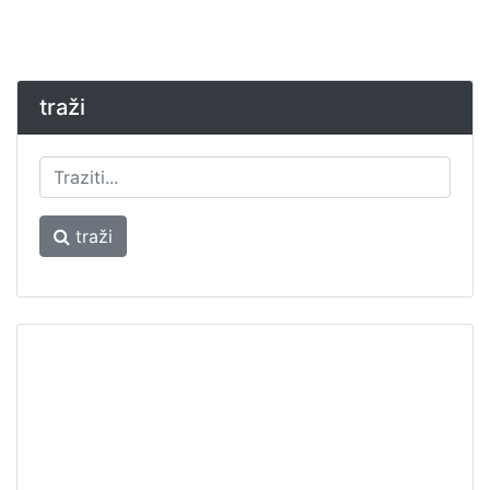
traži
traži