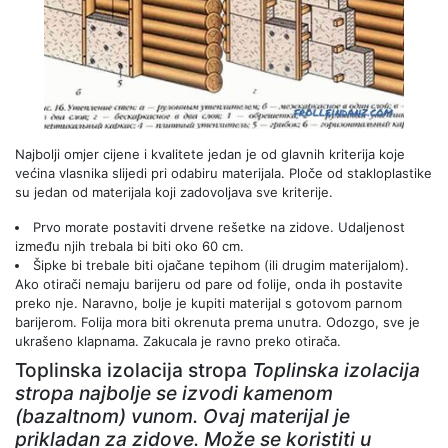
Najbolji omjer cijene i kvalitete jedan je od glavnih kriterija koje
većina vlasnika slijedi pri odabiru materijala. Ploče od stakloplastike
su jedan od materijala koji zadovoljava sve kriterije.
Prvo morate postaviti drvene rešetke na zidove. Udaljenost
između njih trebala bi biti oko 60 cm.
Šipke bi trebale biti ojačane tepihom (ili drugim materijalom).
Ako otirači nemaju barijeru od pare od folije, onda ih postavite
preko nje. Naravno, bolje je kupiti materijal s gotovom parnom
barijerom. Folija mora biti okrenuta prema unutra. Odozgo, sve je
ukrašeno klapnama. Zakucala je ravno preko otirača.
Toplinska izolacija stropa
Toplinska izolacija
stropa najbolje se izvodi kamenom
(bazaltnom) vunom. Ovaj materijal je
prikladan za zidove. Može se koristiti u