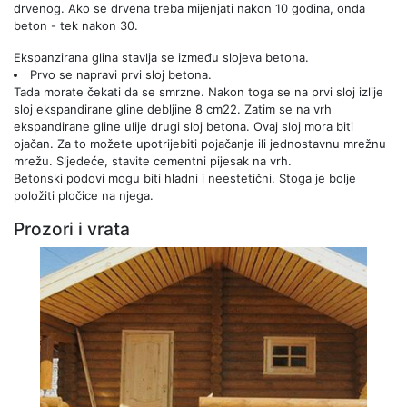
drvenog. Ako se drvena treba mijenjati nakon 10 godina, onda
beton - tek nakon 30.
Ekspanzirana glina stavlja se između slojeva betona.
Prvo se napravi prvi sloj betona.
Tada morate čekati da se smrzne. Nakon toga se na prvi sloj izlije
sloj ekspandirane gline debljine 8 cm22. Zatim se na vrh
ekspandirane gline ulije drugi sloj betona. Ovaj sloj mora biti
ojačan. Za to možete upotrijebiti pojačanje ili jednostavnu mrežnu
mrežu. Sljedeće, stavite cementni pijesak na vrh.
Betonski podovi mogu biti hladni i neestetični. Stoga je bolje
položiti pločice na njega.
Prozori i vrata