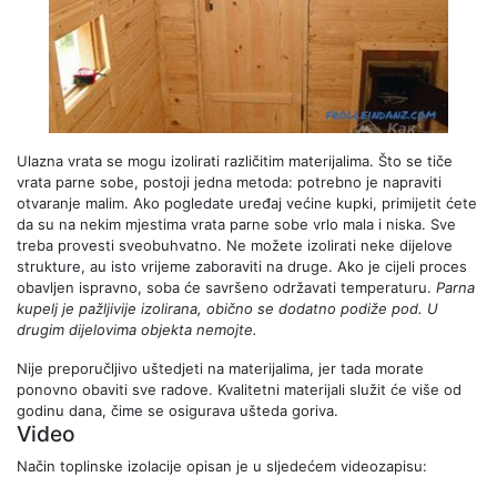
Ulazna vrata se mogu izolirati različitim materijalima. Što se tiče
vrata parne sobe, postoji jedna metoda: potrebno je napraviti
otvaranje malim. Ako pogledate uređaj većine kupki, primijetit ćete
da su na nekim mjestima vrata parne sobe vrlo mala i niska. Sve
treba provesti sveobuhvatno. Ne možete izolirati neke dijelove
strukture, au isto vrijeme zaboraviti na druge. Ako je cijeli proces
obavljen ispravno, soba će savršeno održavati temperaturu.
Parna
kupelj je pažljivije izolirana, obično se dodatno podiže pod. U
drugim dijelovima objekta nemojte.
Nije preporučljivo uštedjeti na materijalima, jer tada morate
ponovno obaviti sve radove. Kvalitetni materijali služit će više od
godinu dana, čime se osigurava ušteda goriva.
Video
Način toplinske izolacije opisan je u sljedećem videozapisu: