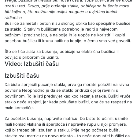
svega, bušilica bi trebala biti nova i oštra. Tupa bušilica se ne može
uzeti u rad. Drugo, prije bušenja stakla, uobičajeno bušenje mora
biti kaljeno, što možda nije uvijek moguće u uvjetima kućnih
radionica.
Bušilice za metal i beton nisu sličnog oblika kao specijalne bušilice
za staklo. S takvim bušilicama potrebno je raditi s najvećom
pažnjom i preciznošću, a najbolje ih je uopće ne koristiti i kupiti
posebnu bušilicu ili krunu nalik na koplje, o čemu smo već govorili.
Što se tiče alata za bušenje, uobičajena električna bušilica ili
odvijač s priborom će učiniti.
Video: Izbušiti čašu
Izbušiti čašu
Da biste spriječili pucanje stakla, prvo ga morate položiti na ravna
površina Neophodno je da se staklo pridruži cijeloj ravnini s
površinom. To je isti preduvjet kao kod rezanja stakla. Bušiti vruće
staklo neće uspjeti, jer kada pokušate bušiti, ona će se raspasti na
male komadiće.
Za početak bušenja, napravite matricu. Da biste to učinili, uzmite
mali komad vlakana ili šperploča i napravite rupu u njoj promjera,
koji bi trebao biti izbušen u staklu. Prije nego počnete bušiti,
stavite ovu matricu na pravo mjesto - to neće dopustiti bušilici da