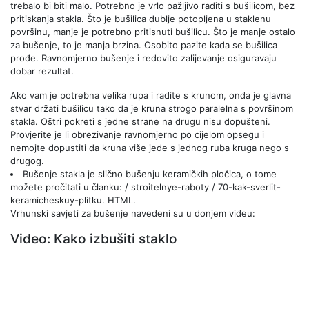
trebalo bi biti malo. Potrebno je vrlo pažljivo raditi s bušilicom, bez
pritiskanja stakla. Što je bušilica dublje potopljena u staklenu
površinu, manje je potrebno pritisnuti bušilicu. Što je manje ostalo
za bušenje, to je manja brzina. Osobito pazite kada se bušilica
prođe. Ravnomjerno bušenje i redovito zalijevanje osiguravaju
dobar rezultat.
Ako vam je potrebna velika rupa i radite s krunom, onda je glavna
stvar držati bušilicu tako da je kruna strogo paralelna s površinom
stakla. Oštri pokreti s jedne strane na drugu nisu dopušteni.
Provjerite je li obrezivanje ravnomjerno po cijelom opsegu i
nemojte dopustiti da kruna više jede s jednog ruba kruga nego s
drugog.
Bušenje stakla je slično bušenju keramičkih pločica, o tome
možete pročitati u članku: / stroitelnye-raboty / 70-kak-sverlit-
keramicheskuy-plitku. HTML.
Vrhunski savjeti za bušenje navedeni su u donjem videu:
Video: Kako izbušiti staklo