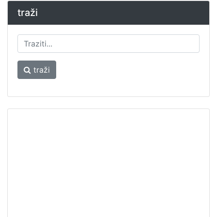
traži
traži