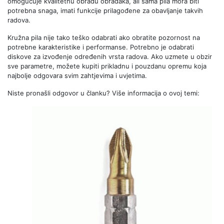
omogućuje kvalitetnu obradu obradaka, ali sama pila mora biti
potrebna snaga, imati funkcije prilagođene za obavljanje takvih
radova.
Kružna pila nije tako teško odabrati ako obratite pozornost na
potrebne karakteristike i performanse. Potrebno je odabrati
diskove za izvođenje određenih vrsta radova. Ako uzmete u obzir
sve parametre, možete kupiti prikladnu i pouzdanu opremu koja
najbolje odgovara svim zahtjevima i uvjetima.
Niste pronašli odgovor u članku? Više informacija o ovoj temi: