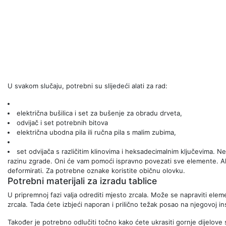
U svakom slučaju, potrebni su slijedeći alati za rad:
električna bušilica i set za bušenje za obradu drveta,
odvijač i set potrebnih bitova
električna ubodna pila ili ručna pila s malim zubima,
set odvijača s različitim klinovima i heksadecimalnim ključevima. Ne
razinu zgrade. Oni će vam pomoći ispravno povezati sve elemente. A
deformirati. Za potrebne oznake koristite običnu olovku.
Potrebni materijali za izradu tablice
U pripremnoj fazi valja odrediti mjesto zrcala. Može se napraviti eleme
zrcala. Tada ćete izbjeći naporan i prilično težak posao na njegovoj inst
Također je potrebno odlučiti točno kako ćete ukrasiti gornje dijelove s