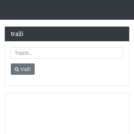
traži
traži