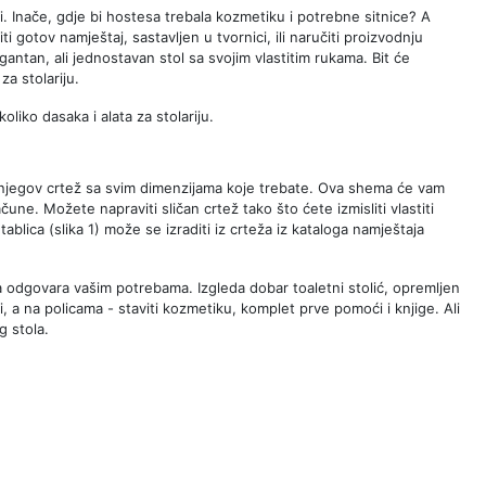
 Inače, gdje bi hostesa trebala kozmetiku i potrebne sitnice? A
 gotov namještaj, sastavljen u tvornici, ili naručiti proizvodnju
gantan, ali jednostavan stol sa svojim vlastitim rukama. Bit će
a stolariju.
oliko dasaka i alata za stolariju.
ti njegov crtež sa svim dimenzijama koje trebate. Ova shema će vam
e. Možete napraviti sličan crtež tako što ćete izmisliti vlastiti
blica (slika 1) može se izraditi iz crteža iz kataloga namještaja
 da odgovara vašim potrebama. Izgleda dobar toaletni stolić, opremljen
, a na policama - staviti kozmetiku, komplet prve pomoći i knjige. Ali
g stola.