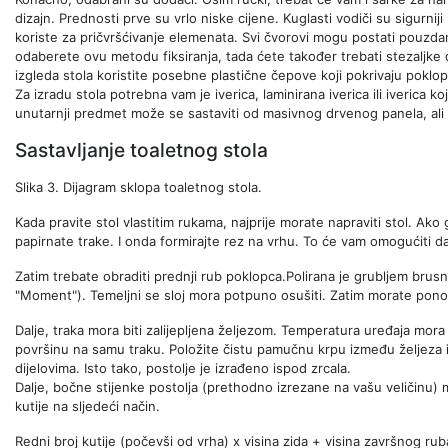
dizajn. Prednosti prve su vrlo niske cijene. Kuglasti vodiči su sigurniji 
koriste za pričvršćivanje elemenata. Svi čvorovi mogu postati pouzdanij
odaberete ovu metodu fiksiranja, tada ćete također trebati stezaljk
izgleda stola koristite posebne plastične čepove koji pokrivaju poklop
Za izradu stola potrebna vam je iverica, laminirana iverica ili iverica
unutarnji predmet može se sastaviti od masivnog drvenog panela, ali 
Sastavljanje toaletnog stola
Slika 3. Dijagram sklopa toaletnog stola.
Kada pravite stol vlastitim rukama, najprije morate napraviti stol. Ako
papirnate trake. I onda formirajte rez na vrhu. To će vam omogućiti da
Zatim trebate obraditi prednji rub poklopca.Polirana je grubljem brusn
"Moment"). Temeljni se sloj mora potpuno osušiti. Zatim morate ponovno
Dalje, traka mora biti zalijepljena željezom. Temperatura uređaja mor
površinu na samu traku. Položite čistu pamučnu krpu između željeza 
dijelovima. Isto tako, postolje je izrađeno ispod zrcala.
Dalje, bočne stijenke postolja (prethodno izrezane na vašu veličinu) m
kutije na sljedeći način.
Redni broj kutije (počevši od vrha) x visina zida + visina završnog ru