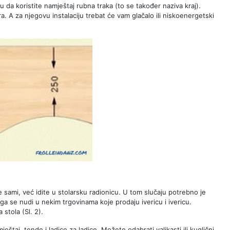
 da koristite namještaj rubna traka (to se također naziva kraj).
. A za njegovu instalaciju trebat će vam glačalo ili niskoenergetski
je sami, već idite u stolarsku radionicu. U tom slučaju potrebno je
luga se nudi u nekim trgovinama koje prodaju ivericu i ivericu.
stola (Sl. 2).
štaj, tende i ladice za ladice. Možete odabrati valjkasti ili kuglični