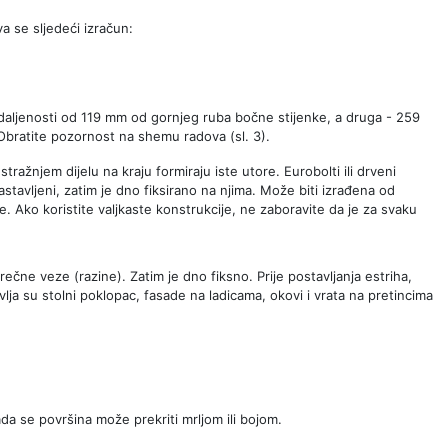
va se sljedeći izračun:
 udaljenosti od 119 mm od gornjeg ruba bočne stijenke, a druga - 259
. Obratite pozornost na shemu radova (sl. 3).
ažnjem dijelu na kraju formiraju iste utore. Eurobolti ili drveni
astavljeni, zatim je dno fiksirano na njima. Može biti izrađena od
ice. Ako koristite valjkaste konstrukcije, ne zaboravite da je za svaku
čne veze (razine). Zatim je dno fiksno. Prije postavljanja estriha,
avlja su stolni poklopac, fasade na ladicama, okovi i vrata na pretincima
Tada se površina može prekriti mrljom ili bojom.