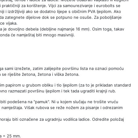
i praktičniji za korištenje. Vijci za samourezivanje i eurobolts se
i i izdržljiviji ako se dodatno lijepe s običnim PVA ljepilom. Ako
e da zategnete dijelove dok se potpuno ne osuše. Za poboljšanje
ce vijaka.
 koja je dovoljno debela (debljine najmanje 16 mm). Osim toga, takav
onda će namještaj biti mnogo masivniji.
 ga sami izrežete, zatim zalijepite površinu lista na oznaci pomoću
 se riješite žetona, žetona i viška žetona.
im papirom u grubom obliku i tlo ljepilom (za to je prikladan standard
 razmazati površinu ljepilom i tek tada ugraditi krajnji rub.
a biti podešena na "pamuk". Ni u kojem slučaju ne trošite vruću
i namještaja. Višak rubova se reže nožem za pisanje i odrezanim
oraju biti označene za ugradnju vodilica ladice. Odredite položaj
ba = 25 mm.