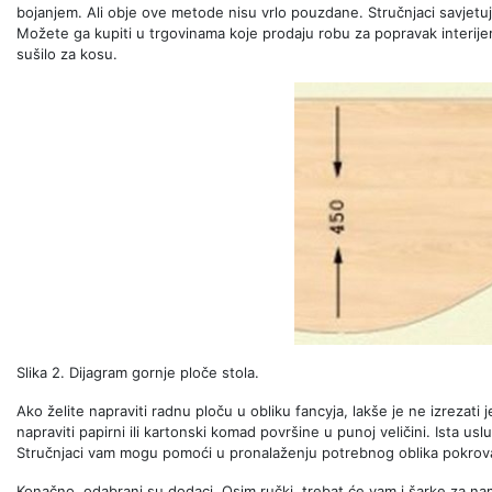
bojanjem. Ali obje ove metode nisu vrlo pouzdane. Stručnjaci savjetuju
Možete ga kupiti u trgovinama koje prodaju robu za popravak interijera
sušilo za kosu.
Slika 2. Dijagram gornje ploče stola.
Ako želite napraviti radnu ploču u obliku fancyja, lakše je ne izrezati 
napraviti papirni ili kartonski komad površine u punoj veličini. Ista us
Stručnjaci vam mogu pomoći u pronalaženju potrebnog oblika pokrova 
Konačno, odabrani su dodaci. Osim ručki, trebat će vam i šarke za namje