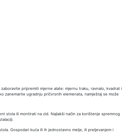
 zaboravite pripremiti mjerne alate: mjernu traku, ravnalo, kvadrat i
ko zanemarite ugradnju pričvrsnih elemenata, namještaj se može
nt stola ili montirati na zid. Najlakši način za korištenje spremnog
alaciji.
tola. Gospodari kuća ili ih jednostavno melje, ili preljevanjem i