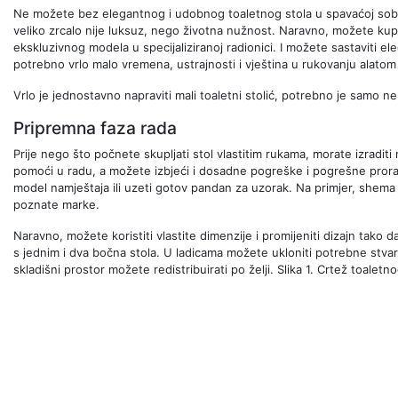
Ne možete bez elegantnog i udobnog toaletnog stola u spavaćoj sobi.
veliko zrcalo nije luksuz, nego životna nužnost. Naravno, možete kupiti
ekskluzivnog modela u specijaliziranoj radionici. I možete sastaviti ele
potrebno vrlo malo vremena, ustrajnosti i vještina u rukovanju alatom z
Vrlo je jednostavno napraviti mali toaletni stolić, potrebno je samo nek
Pripremna faza rada
Prije nego što počnete skupljati stol vlastitim rukama, morate izradi
pomoći u radu, a možete izbjeći i dosadne pogreške i pogrešne proračun
model namještaja ili uzeti gotov pandan za uzorak. Na primjer, shema ta
poznate marke.
Naravno, možete koristiti vlastite dimenzije i promijeniti dizajn tako
s jednim i dva bočna stola. U ladicama možete ukloniti potrebne stvari
skladišni prostor možete redistribuirati po želji. Slika 1. Crtež toaletno