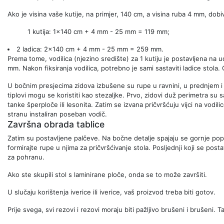
Ako je visina vaše kutije, na primjer, 140 cm, a visina ruba 4 mm, dobi
1 kutija: 1x140 cm + 4 mm - 25 mm = 119 mm;
2 ladica: 2x140 cm + 4 mm - 25 mm = 259 mm.
Prema tome, vodilica (njezino središte) za 1 kutiju je postavljena na
mm. Nakon fiksiranja vodilica, potrebno je sami sastaviti ladice stola
U bočnim presjecima zidova izbušene su rupe u ravnini, u prednjem i str
tiplovi mogu se koristiti kao stezaljke. Prvo, zidovi duž perimetra su s
tanke šperploče ili lesonita. Zatim se izvana pričvršćuju vijci na vodil
stranu instaliran poseban vodič.
Završna obrada tablice
Zatim su postavljene palčeve. Na bočne detalje spajaju se gornje popre
formirajte rupe u njima za pričvršćivanje stola. Posljednji koji se post
za pohranu.
Ako ste skupili stol s laminirane ploče, onda se to može završiti.
U slučaju korištenja iverice ili iverice, vaš proizvod treba biti gotov.
Prije svega, svi rezovi i rezovi moraju biti pažljivo brušeni i brušeni. 