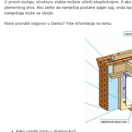
U prvom slučaju, strukturu stabla možete učiniti eksplicitnijom. A ako 
plemenitog drva. Ako želite da namještaj postane sjajan sjaj, onda ispo
namještaja može se obojiti.
Niste pronašli odgovor u članku? Više informacija na temu:
Kako urediti strop u drvenoj kući