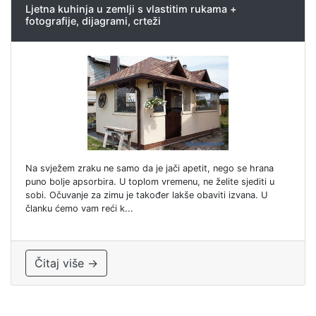
Ljetna kuhinja u zemlji s vlastitim rukama +
fotografije, dijagrami, crteži
Na svježem zraku ne samo da je jači apetit, nego se hrana
puno bolje apsorbira. U toplom vremenu, ne želite sjediti u
sobi. Očuvanje za zimu je također lakše obaviti izvana. U
članku ćemo vam reći k...
Čitaj više →