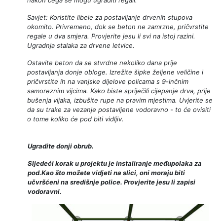
Savjet: Koristite libele za postavljanje drvenih stupova
okomito. Privremeno, dok se beton ne zamrzne, pričvrstite
regale u dva smjera. Provjerite jesu li svi na istoj razini.
Ugradnja stalaka za drvene letvice.
Ostavite beton da se stvrdne nekoliko dana prije
postavljanja donje obloge. Izrežite šipke željene veličine i
pričvrstite ih na vanjske dijelove policama s 9-inčnim
samoreznim vijcima. Kako biste spriječili cijepanje drva, prije
bušenja vijaka, izbušite rupe na pravim mjestima. Uvjerite se
da su trake za vezanje postavljene vodoravno - to će ovisiti
o tome koliko će pod biti vidljiv.
Ugradite donji obrub.
Sljedeći korak u projektu je instaliranje međupolaka za
pod.Kao što možete vidjeti na slici, oni moraju biti
učvršćeni na središnje police. Provjerite jesu li zapisi
vodoravni.