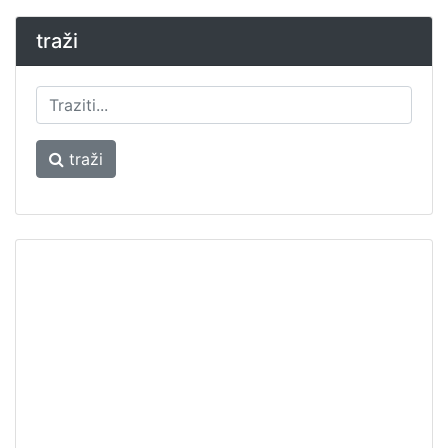
traži
traži