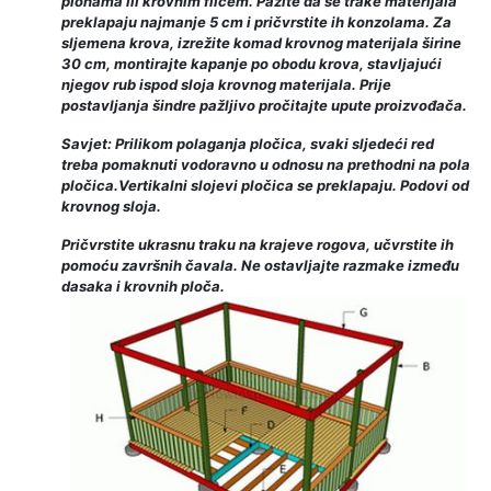
plohama ili krovnim filcem. Pazite da se trake materijala
preklapaju najmanje 5 cm i pričvrstite ih konzolama. Za
sljemena krova, izrežite komad krovnog materijala širine
30 cm, montirajte kapanje po obodu krova, stavljajući
njegov rub ispod sloja krovnog materijala. Prije
postavljanja šindre pažljivo pročitajte upute proizvođača.
Savjet: Prilikom polaganja pločica, svaki sljedeći red
treba pomaknuti vodoravno u odnosu na prethodni na pola
pločica.Vertikalni slojevi pločica se preklapaju. Podovi od
krovnog sloja.
Pričvrstite ukrasnu traku na krajeve rogova, učvrstite ih
pomoću završnih čavala. Ne ostavljajte razmake između
dasaka i krovnih ploča.