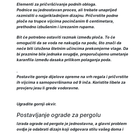
Elementi za pričvršćivanje podnih obloga.
Podnice su jednostavan proces, ali trebate unaprijed
razmisliti o najprikladnijem dizajnu. Pričvrstite podne
ploče na trupce vijcima pocinčanim 6 centimetara,
prethodno izbušenim i izrezanim rupama.
Bit će potrebno ostaviti razmak između ploča. To će
omogućiti da se voda ne nakuplja na podu, što znači da
neće biti izložena štetnim učincima prekomjerne vlage. Da
bi praznine bile jednake svugdje, preporučujemo umetanje
karanfila između dasaka prilikom polaganja poda.
.
Postavite gornje dijelove opreme na vrh regala i pričvrstite
ih vijcima s samopovršinama od 9 inča. Koristite libele za
provjeru jesu li grede vodoravne.
Ugradite gornji okvir.
Postavljanje ograde za pergolu
Izrada ograde od pergole je jednostavna, a glavni problem
ovdje je odabrati dizajn koji odgovara stilu vašeg doma i