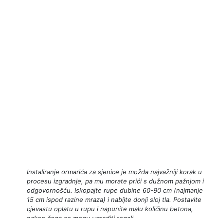
Instaliranje ormarića za sjenice je možda najvažniji korak u
procesu izgradnje, pa mu morate prići s dužnom pažnjom i
odgovornošću. Iskopajte rupe dubine 60-90 cm (najmanje
15 cm ispod razine mraza) i nabijte donji sloj tla. Postavite
cjevastu oplatu u rupu i napunite malu količinu betona,
nakon čega se mogu ugraditi regali.