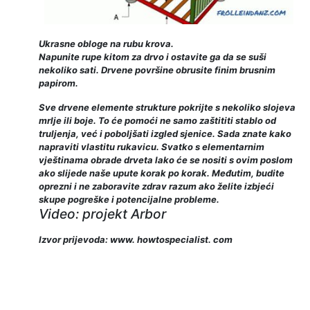
Ukrasne obloge na rubu krova.
Napunite rupe kitom za drvo i ostavite ga da se suši
nekoliko sati. Drvene površine obrusite finim brusnim
papirom.
Sve drvene elemente strukture pokrijte s nekoliko slojeva
mrlje ili boje. To će pomoći ne samo zaštititi stablo od
truljenja, već i poboljšati izgled sjenice.
Sada znate kako
napraviti vlastitu rukavicu. Svatko s elementarnim
vještinama obrade drveta lako će se nositi s ovim poslom
ako slijede naše upute korak po korak. Međutim, budite
oprezni i ne zaboravite zdrav razum ako želite izbjeći
skupe pogreške i potencijalne probleme.
Video: projekt Arbor
Izvor prijevoda: www. howtospecialist. com