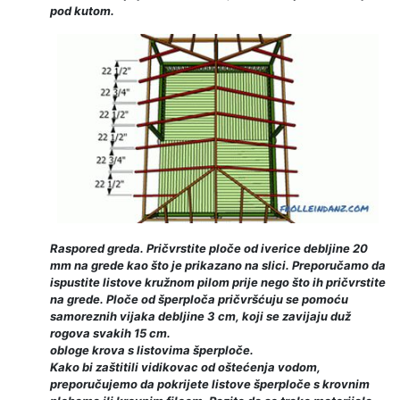
pod kutom.
Raspored greda. Pričvrstite ploče od iverice debljine 20
mm na grede kao što je prikazano na slici. Preporučamo da
ispustite listove kružnom pilom prije nego što ih pričvrstite
na grede. Ploče od šperploča pričvršćuju se pomoću
samoreznih vijaka debljine 3 cm, koji se zavijaju duž
rogova svakih 15 cm.
obloge krova s ​​listovima šperploče.
Kako bi zaštitili vidikovac od oštećenja vodom,
preporučujemo da pokrijete listove šperploče s krovnim