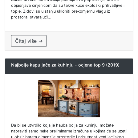
objašnjava činjenicom da su takve kuće ekološki prihvatljive i
tople. Zidovi su u stanju ukloniti prekomjernu vlagu iz
prostora, stvarajući...
Čitaj više →
Najbolje kapuljače za kuhinju - ocjena top 9 (2019)
Da bi se utvrdilo koja je hauba bolja za kuhinju, možete
napraviti samo neke preliminarne izračune u kojima će se uzeti
u obzir barem dimenzije prostorije i prisutnost ventilacijskog