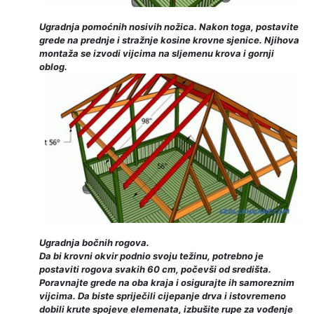
Ugradnja pomoćnih nosivih nožica. Nakon toga, postavite
grede na prednje i stražnje kosine krovne sjenice. Njihova
montaža se izvodi vijcima na sljemenu krova i gornji
oblog.
Ugradnja bočnih rogova.
Da bi krovni okvir podnio svoju težinu, potrebno je
postaviti rogova svakih 60 cm, počevši od središta.
Poravnajte grede na oba kraja i osigurajte ih samoreznim
vijcima. Da biste spriječili cijepanje drva i istovremeno
dobili krute spojeve elemenata, izbušite rupe za vođenje