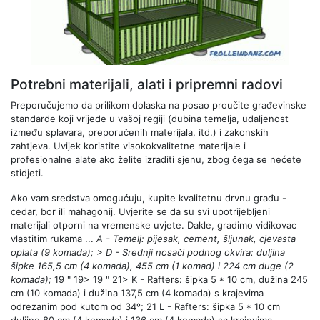
Potrebni materijali, alati i pripremni radovi
Preporučujemo da prilikom dolaska na posao proučite građevinske
standarde koji vrijede u vašoj regiji (dubina temelja, udaljenost
između splavara, preporučenih materijala, itd.) i zakonskih
zahtjeva. Uvijek koristite visokokvalitetne materijale i
profesionalne alate ako želite izraditi sjenu, zbog čega se nećete
stidjeti.
Ako vam sredstva omogućuju, kupite kvalitetnu drvnu građu -
cedar, bor ili mahagonij. Uvjerite se da su svi upotrijebljeni
materijali otporni na vremenske uvjete. Dakle, gradimo vidikovac
vlastitim rukama ...
A - Temelj: pijesak, cement, šljunak, cjevasta
oplata (9 komada);
> D - Srednji nosači podnog okvira: duljina
šipke 165,5 cm (4 komada), 455 cm (1 komad) i 224 cm duge (2
komada);
19 " 19> 19 " 21> K - Rafters: šipka 5 * 10 cm, dužina 245
cm (10 komada) i dužina 137,5 cm (4 komada) s krajevima
odrezanim pod kutom od 34º; 21 L - Rafters: šipka 5 * 10 cm