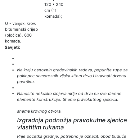
120 * 240
cm (11
komada);
O - vanjski krov:
bitumenski crijep
(pločice), 600
komada.
Savjeti:
Na kraju osnovnih građevinskih radova, popunite rupe za
poklopce samoreznih vijaka kitom drvo i izravnati drvenu
površinu.
Nanesite nekoliko slojeva mrlje od drva na sve drvene
elemente konstrukcije. Shema pravokutnog sjekača.
shema krovnog otvora.
Izgradnja podnožja pravokutne sjenice
vlastitim rukama
Prije početka gradnje, potrebno je označiti obod buduće