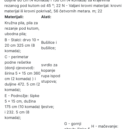
duljine 80 cm (4 komada) i 136 cm (4 komada) sa krajevima
rezanog pod kutom od 45 °; 22 N - Valjani krovni materijal: krovni
materijal ili krovni pokrivač, 56 četvornih metara. m; 22
Materijali:
Alati:
Kružna pila, pila za
rezanje pod kutom,
ubodna pila;
B - Stalci: drvo 10 *
Bušilice i
20 cm 325 cm (8
bušilice;
komada);
C - perimetar
podne rešetke
svrdlo za
(donji cjevovod):
kopanje
širina 5 * 15 cm 360
rupa ispod
cm (2 komada) ) i
stupova;
duljine 472. 5 cm (2
komada);
E - Podnožje: šipke
5 * 15 cm, dužina
175 cm (10 komada)
ljestve;
i 232. 5 cm (8
komada);
G - gornji
H - mačevanje: