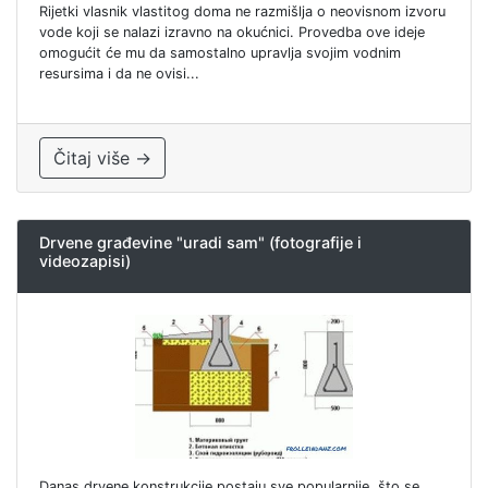
Rijetki vlasnik vlastitog doma ne razmišlja o neovisnom izvoru
vode koji se nalazi izravno na okućnici. Provedba ove ideje
omogućit će mu da samostalno upravlja svojim vodnim
resursima i da ne ovisi...
Čitaj više →
Drvene građevine "uradi sam" (fotografije i
videozapisi)
Danas drvene konstrukcije postaju sve popularnije, što se