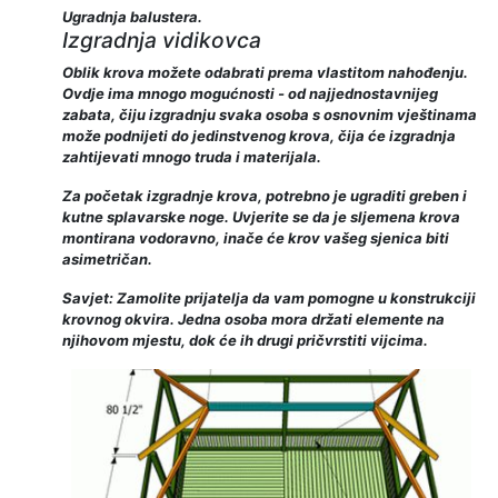
Ugradnja balustera.
Izgradnja vidikovca
Oblik krova možete odabrati prema vlastitom nahođenju.
Ovdje ima mnogo mogućnosti - od najjednostavnijeg
zabata, čiju izgradnju svaka osoba s osnovnim vještinama
može podnijeti do jedinstvenog krova, čija će izgradnja
zahtijevati mnogo truda i materijala.
Za početak izgradnje krova, potrebno je ugraditi greben i
kutne splavarske noge. Uvjerite se da je sljemena krova
montirana vodoravno, inače će krov vašeg sjenica biti
asimetričan.
Savjet: Zamolite prijatelja da vam pomogne u konstrukciji
krovnog okvira. Jedna osoba mora držati elemente na
njihovom mjestu, dok će ih drugi pričvrstiti vijcima.