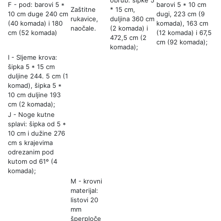
obrub: šipke 5
F - pod: barovi 5 *
barovi 5 * 10 cm
Zaštitne
* 15 cm,
10 cm duge 240 cm
dugi, 223 cm (9
rukavice,
duljina 360 cm
(40 komada) i 180
komada), 163 cm
naočale.
(2 komada) i
cm (52 ​​komada)
(12 komada) i 67,5
472,5 cm (2
cm (92 komada);
komada);
I - Sljeme krova:
šipka 5 * 15 cm
duljine 244. 5 cm (1
komad), šipka 5 *
10 cm duljine 193
cm (2 komada);
J - Noge kutne
splavi: šipka od 5 *
10 cm i dužine 276
cm s krajevima
odrezanim pod
kutom od 61º (4
komada);
M - krovni
materijal:
listovi 20
mm
šperploče